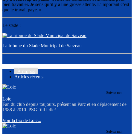
bien travailler. Je sens qu’il y a une grosse attente. L’important c’est
que le travail paye. »
Le stade :
La tribune du Stade Municipal de Sarzeau
À propos
Articles récents
Suivez-moi
Loic
Fan du club depuis toujours, présent au Parc et en déplacement de
1988 à 2010. PSG ´till I die!
Voir la bio de Loic...
Suivez-moi