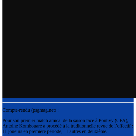
Compte-rendu (psgmag.net) :
Pour son premier match amical de la saison face à Pontivy (CFA),
Antoine Kombouaré a procédé à la traditionnelle revue de l’effectif :
11 joueurs en première période, 11 autres en deuxième.