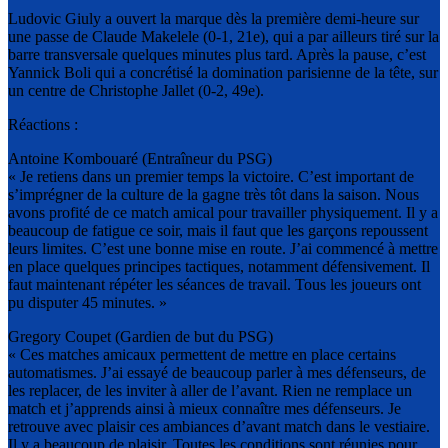
Ludovic Giuly a ouvert la marque dès la première demi-heure sur
une passe de Claude Makelele (0-1, 21e), qui a par ailleurs tiré sur la
barre transversale quelques minutes plus tard. Après la pause, c’est
Yannick Boli qui a concrétisé la domination parisienne de la tête, sur
un centre de Christophe Jallet (0-2, 49e).
Réactions :
Antoine Kombouaré (Entraîneur du PSG)
« Je retiens dans un premier temps la victoire. C’est important de
s’imprégner de la culture de la gagne très tôt dans la saison. Nous
avons profité de ce match amical pour travailler physiquement. Il y a
beaucoup de fatigue ce soir, mais il faut que les garçons repoussent
leurs limites. C’est une bonne mise en route. J’ai commencé à mettre
en place quelques principes tactiques, notamment défensivement. Il
faut maintenant répéter les séances de travail. Tous les joueurs ont
pu disputer 45 minutes. »
Gregory Coupet (Gardien de but du PSG)
« Ces matches amicaux permettent de mettre en place certains
automatismes. J’ai essayé de beaucoup parler à mes défenseurs, de
les replacer, de les inviter à aller de l’avant. Rien ne remplace un
match et j’apprends ainsi à mieux connaître mes défenseurs. Je
retrouve avec plaisir ces ambiances d’avant match dans le vestiaire.
Il y a beaucoup de plaisir. Toutes les conditions sont réunies pour