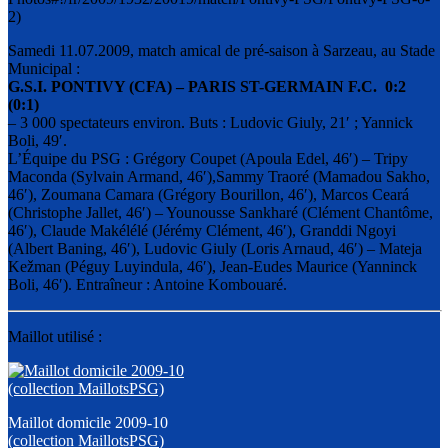
Samedi 11.07.2009, match amical de pré-saison à Sarzeau, au Stade
Municipal :
G.S.I. PONTIVY (CFA) – PARIS ST-GERMAIN F.C. 0:2
(0:1)
– 3 000 spectateurs environ. Buts : Ludovic Giuly, 21′ ; Yannick
Boli, 49′.
L’Équipe du PSG : Grégory Coupet (Apoula Edel, 46′) – Tripy
Maconda (Sylvain Armand, 46′),Sammy Traoré (Mamadou Sakho,
46′), Zoumana Camara (Grégory Bourillon, 46′), Marcos Ceará
(Christophe Jallet, 46′) – Younousse Sankharé (Clément Chantôme,
46′), Claude Makélélé (Jérémy Clément, 46′), Granddi Ngoyi
(Albert Baning, 46′), Ludovic Giuly (Loris Arnaud, 46′) – Mateja
Kežman (Péguy Luyindula, 46′), Jean-Eudes Maurice (Yanninck
Boli, 46′). Entraîneur : Antoine Kombouaré.
Maillot utilisé :
Maillot domicile 2009-10
(
collection MaillotsPSG
)