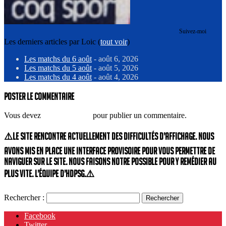
Suivez-moi
Les derniers articles par Loic
(
tout voir
)
Les matchs du 6 août
- août 6, 2026
Les matchs du 5 août
- août 5, 2026
Les matchs du 4 août
- août 4, 2026
Poster le commentaire
Vous devez
vous connecter
pour publier un commentaire.
⚠️Le site rencontre actuellement des difficultés d’affichage. Nous
avons mis en place une interface provisoire pour vous permettre de
naviguer sur le site. Nous faisons notre possible pour y remédier au
plus vite. L’équipe d’HdPSG.⚠️
Rechercher :
Facebook
Twitter