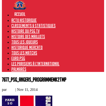
Actu historique
Classements & Statistiques
Histoire du PSG TV
Histoire des maillots
Tous les joueurs
Historique Mercato
Tous les matchs
Euro PSG
Les Parisiens à l’international
Palmarès
7677_PSG_Angers_programmeMK2TMP
par
Loic
|
Nov 11, 2014