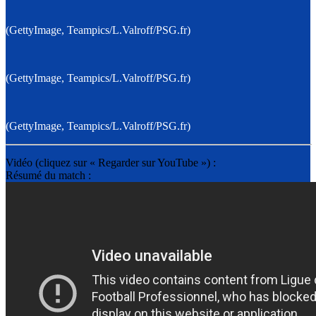
(GettyImage, Teampics/L.Valroff/PSG.fr)
(GettyImage, Teampics/L.Valroff/PSG.fr)
(GettyImage, Teampics/L.Valroff/PSG.fr)
Vidéo (cliquez sur « Regarder sur YouTube ») :
Résumé du match :