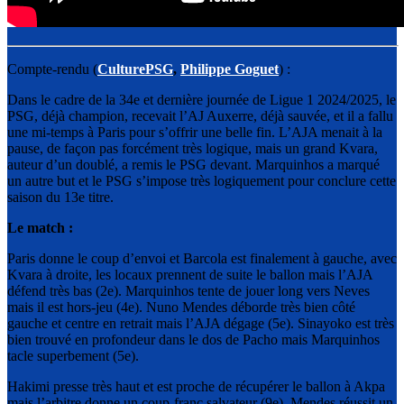
Compte-rendu (
CulturePSG
,
Philippe Goguet
) :
Dans le cadre de la 34e et dernière journée de Ligue 1 2024/2025, le
PSG, déjà champion, recevait l’AJ Auxerre, déjà sauvée, et il a fallu
une mi-temps à Paris pour s’offrir une belle fin. L’AJA menait à la
pause, de façon pas forcément très logique, mais un grand Kvara,
auteur d’un doublé, a remis le PSG devant. Marquinhos a marqué
un autre but et le PSG s’impose très logiquement pour conclure cette
saison du 13e titre.
Le match :
Paris donne le coup d’envoi et Barcola est finalement à gauche, avec
Kvara à droite, les locaux prennent de suite le ballon mais l’AJA
défend très bas (2e). Marquinhos tente de jouer long vers Neves
mais il est hors-jeu (4e). Nuno Mendes déborde très bien côté
gauche et centre en retrait mais l’AJA dégage (5e). Sinayoko est très
bien trouvé en profondeur dans le dos de Pacho mais Marquinhos
tacle superbement (5e).
Hakimi presse très haut et est proche de récupérer le ballon à Akpa
mais l’arbitre donne un coup-franc salvateur (9e). Mendes réussit un