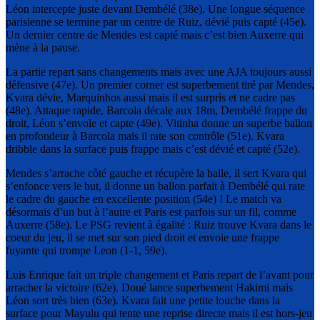
Léon intercepte juste devant Dembélé (38e). Une longue séquence
parisienne se termine par un centre de Ruiz, dévié puis capté (45e).
Un dernier centre de Mendes est capté mais c’est bien Auxerre qui
mène à la pause.
La partie repart sans changements mais avec une AJA toujours aussi
défensive (47e). Un premier corner est superbement tiré par Mendes,
Kvara dévie, Marquinhos aussi mais il est surpris et ne cadre pas
(48e). Attaque rapide, Barcola décale aux 18m, Dembélé frappe du
droit, Léon s’envole et capte (49e). Vitinha donne un superbe ballon
en profondeur à Barcola mais il rate son contrôle (51e). Kvara
dribble dans la surface puis frappe mais c’est dévié et capté (52e).
Mendes s’arrache côté gauche et récupère la balle, il sert Kvara qui
s’enfonce vers le but, il donne un ballon parfait à Dembélé qui rate
le cadre du gauche en excellente position (54e) ! Le match va
désormais d’un but à l’autre et Paris est parfois sur un fil, comme
Auxerre (58e). Le PSG revient à égalité : Ruiz trouve Kvara dans le
coeur du jeu, il se met sur son pied droit et envoie une frappe
fuyante qui trompe Leon (1-1, 59e).
Luis Enrique fait un triple changement et Paris repart de l’avant pour
arracher la victoire (62e). Doué lance superbement Hakimi mais
Léon sort très bien (63e). Kvara fait une petite louche dans la
surface pour Mayulu qui tente une reprise directe mais il est hors-jeu