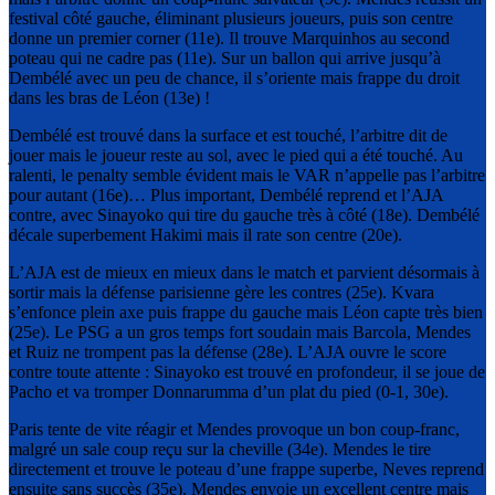
festival côté gauche, éliminant plusieurs joueurs, puis son centre
donne un premier corner (11e). Il trouve Marquinhos au second
poteau qui ne cadre pas (11e). Sur un ballon qui arrive jusqu’à
Dembélé avec un peu de chance, il s’oriente mais frappe du droit
dans les bras de Léon (13e) !
Dembélé est trouvé dans la surface et est touché, l’arbitre dit de
jouer mais le joueur reste au sol, avec le pied qui a été touché. Au
ralenti, le penalty semble évident mais le VAR n’appelle pas l’arbitre
pour autant (16e)… Plus important, Dembélé reprend et l’AJA
contre, avec Sinayoko qui tire du gauche très à côté (18e). Dembélé
décale superbement Hakimi mais il rate son centre (20e).
L’AJA est de mieux en mieux dans le match et parvient désormais à
sortir mais la défense parisienne gère les contres (25e). Kvara
s’enfonce plein axe puis frappe du gauche mais Léon capte très bien
(25e). Le PSG a un gros temps fort soudain mais Barcola, Mendes
et Ruiz ne trompent pas la défense (28e). L’AJA ouvre le score
contre toute attente : Sinayoko est trouvé en profondeur, il se joue de
Pacho et va tromper Donnarumma d’un plat du pied (0-1, 30e).
Paris tente de vite réagir et Mendes provoque un bon coup-franc,
malgré un sale coup reçu sur la cheville (34e). Mendes le tire
directement et trouve le poteau d’une frappe superbe, Neves reprend
ensuite sans succès (35e). Mendes envoie un excellent centre mais