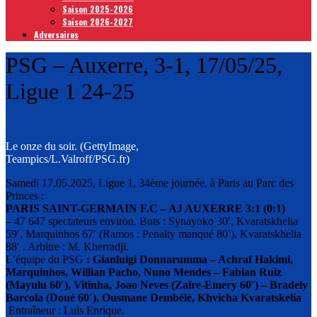
Saison 2025-2026
Saison 2026-2027
Adversaires
PSG – Auxerre, 3-1, 17/05/25,
Ligue 1 24-25
Le onze du soir. (GettyImage,
Teampics/L.Valroff/PSG.fr)
Samedi 17.05.2025, Ligue 1, 34ème journée, à Paris au Parc des
Princes :
PARIS SAINT-GERMAIN F.C – AJ AUXERRE 3:1 (0:1)
– 47 647 spectateurs environ. Buts : Synayoko 30′, Kvaratskhelia
59′, Marquinhos 67′ (Ramos : Penalty manqué 80′), Kvaratskhelia
88′ . Arbitre :
M. Kherradji.
L’équipe du PSG
: Gianluigi Donnarumma – Achraf Hakimi,
Marquinhos, Willian Pacho, Nuno Mendes – Fabian Ruiz
(Mayulu 60′), Vitinha, Joao Neves (Zaïre-Emery 60′) – Bradely
Barcola (Doué 60′), Ousmane Dembélé, Khvicha Kvaratskelia
Entraîneur : Luis Enrique.