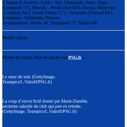
L’équipe d’Auxerre : Léon – Joly, Diomandé, Osho, Akpa
(Oppegard 71′), Mensah – Perrin (Ayé 84′), Owusu, Massengo
(Coulibaly 84′), Traoré (Onaiu 71′) – Sinayoko (Dioussé 84′)
Entraineur : Christophe Pélissier
Avertissement : Perrin 34′, Diomandé 77′, Ramos 86′
Maillot utilisé :
Photos du match (Plus de photos sur
PSG.fr
) :
Le onze du soir. (GettyImage,
Teampics/L.Valroff/PSG.fr)
La coup d’envoi fictif donné par Marie-Danièle,
ancienne salariée du club qui part en retraite.
(GettyImage, Teampics/L.Valroff/PSG.fr)