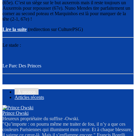
(65e). C’est un siège sur le but auxerrois mais il reste toujours un
Auxerrois pour repousser (67e). Nuno Mendes tire parfaitement un
corner au second poteau et Marquinhos est là pour marquer de la
tête (2-1, 67e) !
Lire la suite
(redirection sur CulturePSG)
Le stade :
Le Parc Des Princes
À propos
Articles récents
Prince Owski
Heureux propriétaire du suffixe -Owski.
"Qu’importe : on pourra même me traiter de fou, il n’y a que ces
couleurs Parisiennes qui illuminent mon cœur. Et à chaque blessure,
il saigne ce cœur-là. Mais il s’enflamme encore." Francis Borelli