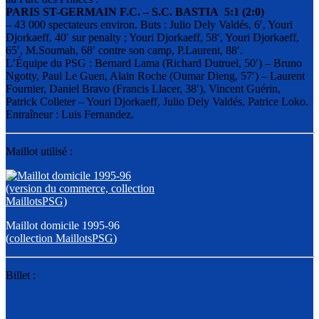
PARIS ST-GERMAIN F.C. – S.C. BASTIA 5:1 (2:0)
– 43 000 spectateurs environ. Buts : Julio Dely Valdés, 6′, Youri
Djorkaeff, 40′ sur penalty ; Youri Djorkaeff, 58′, Youri Djorkaeff,
65′, M.Soumah, 68′ contre son camp, P.Laurent, 88′.
L’Équipe du PSG : Bernard Lama (Richard Dutruel, 50′) – Bruno
Ngotty, Paul Le Guen, Alain Roche (Oumar Dieng, 57′) – Laurent
Fournier, Daniel Bravo (Francis Llacer, 38′), Vincent Guérin,
Patrick Colleter – Youri Djorkaeff, Julio Dely Valdés, Patrice Loko.
Entraîneur : Luis Fernandez.
Maillot utilisé :
Maillot domicile 1995-96
(
collection MaillotsPSG
)
Billet :