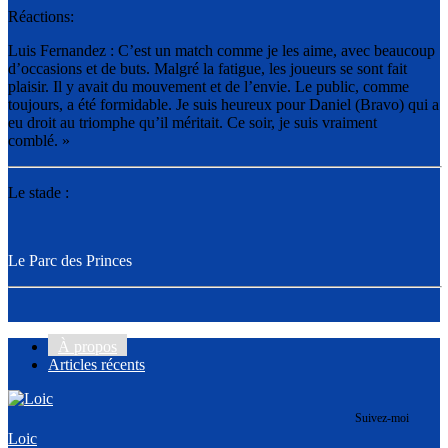
Réactions:
Luis Fernandez : C’est un match comme je les aime, avec beaucoup
d’occasions et de buts. Malgré la fatigue, les joueurs se sont fait
plaisir. Il y avait du mouvement et de l’envie. Le public, comme
toujours, a été formidable. Je suis heureux pour Daniel (Bravo) qui a
eu droit au triomphe qu’il méritait. Ce soir, je suis vraiment
comblé. »
Le stade :
Le Parc des Princes
À propos
Articles récents
Suivez-moi
Loic