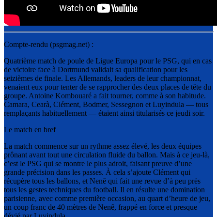
Compte-rendu (psgmag.net) :
Quatrième match de poule de Ligue Europa pour le PSG, qui en cas
de victoire face à Dortmund validait sa qualification pour les
seizièmes de finale. Les Allemands, leaders de leur championnat,
venaient eux pour tenter de se rapprocher des deux places de tête du
groupe. Antoine Kombouaré a fait tourner, comme à son habitude.
Camara, Cearà, Clément, Bodmer, Sessegnon et Luyindula — tous
remplaçants habituellement — étaient ainsi titularisés ce jeudi soir.
Le match en bref
La match commence sur un rythme assez élevé, les deux équipes
prônant avant tout une circulation fluide du ballon. Mais à ce jeu-là,
c’est le PSG qui se montre le plus adroit, faisant preuve d’une
grande précision dans les passes. À cela s’ajoute Clément qui
récupère tous les ballons, et Nenê qui fait une revue d’à peu près
tous les gestes techniques du football. Il en résulte une domination
parisienne, avec comme première occasion, au quart d’heure de jeu,
un coup franc de 40 mètres de Nenê, frappé en force et presque
dévié par Luyindula.