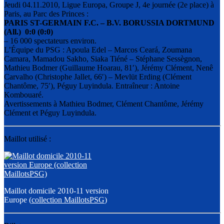
Jeudi 04.11.2010, Ligue Europa, Groupe J, 4e journée (2e place) à
Paris, au Parc des Princes :
PARIS ST-GERMAIN F.C. – B.V. BORUSSIA DORTMUND
(All.) 0:0 (0:0)
– 16 000 spectateurs environ.
L’Équipe du PSG : Apoula Edel – Marcos Ceará, Zoumana
Camara, Mamadou Sakho, Siaka Tiéné – Stéphane Sessègnon,
Mathieu Bodmer (Guillaume Hoarau, 81′), Jérémy Clément, Nenê
Carvalho (Christophe Jallet, 66′) – Mevlüt Erding (Clément
Chantôme, 75′), Péguy Luyindula. Entraîneur : Antoine
Kombouaré.
Avertissements à Mathieu Bodmer, Clément Chantôme, Jérémy
Clément et Péguy Luyindula.
Maillot utilisé :
Maillot domicile 2010-11 version
Europe (
collection MaillotsPSG
)