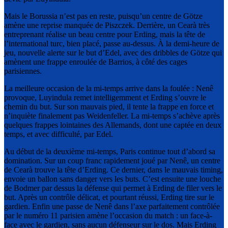
Mais le Borussia n’est pas en reste, puisqu’un centre de Götze
amène une reprise manquée de Piszczek. Derrière, un Cearà très
entreprenant réalise un beau centre pour Erding, mais la tête de
l’international turc, bien placé, passe au-dessus. À la demi-heure de
jeu, nouvelle alerte sur le but d’Edel, avec des dribbles de Götze qui
amènent une frappe enroulée de Barrios, à côté des cages
parisiennes.
La meilleure occasion de la mi-temps arrive dans la foulée : Nenê
provoque, Luyindula remet intelligemment et Erding s’ouvre le
chemin du but. Sur son mauvais pied, il tente la frappe en force et
n’inquiète finalement pas Weidenfeller. La mi-temps s’achève après
quelques frappes lointaines des Allemands, dont une captée en deux
temps, et avec difficulté, par Edel.
Au début de la deuxième mi-temps, Paris continue tout d’abord sa
domination. Sur un coup franc rapidement joué par Nenê, un centre
de Cearà trouve la tête d’Erding. Ce dernier, dans le mauvais timing,
envoie un ballon sans danger vers les buts. C’est ensuite une louche
de Bodmer par dessus la défense qui permet à Erding de filer vers le
but. Après un contrôle délicat, et pourtant réussi, Erding tire sur le
gardien. Enfin une passe de Nenê dans l’axe parfaitement contrôlée
par le numéro 11 parisien amène l’occasion du match : un face-à-
face avec le gardien, sans aucun défenseur sur le dos. Mais Erding