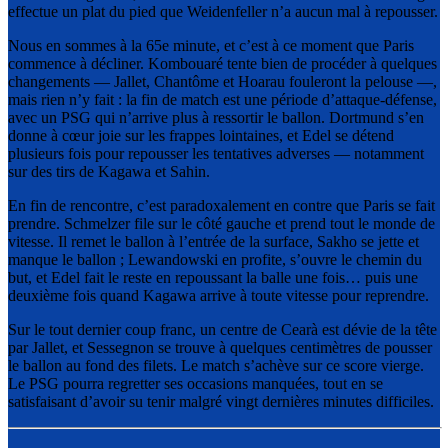
effectue un plat du pied que Weidenfeller n’a aucun mal à repousser.
Nous en sommes à la 65e minute, et c’est à ce moment que Paris
commence à décliner. Kombouaré tente bien de procéder à quelques
changements — Jallet, Chantôme et Hoarau fouleront la pelouse —,
mais rien n’y fait : la fin de match est une période d’attaque-défense,
avec un PSG qui n’arrive plus à ressortir le ballon. Dortmund s’en
donne à cœur joie sur les frappes lointaines, et Edel se détend
plusieurs fois pour repousser les tentatives adverses — notamment
sur des tirs de Kagawa et Sahin.
En fin de rencontre, c’est paradoxalement en contre que Paris se fait
prendre. Schmelzer file sur le côté gauche et prend tout le monde de
vitesse. Il remet le ballon à l’entrée de la surface, Sakho se jette et
manque le ballon ; Lewandowski en profite, s’ouvre le chemin du
but, et Edel fait le reste en repoussant la balle une fois… puis une
deuxième fois quand Kagawa arrive à toute vitesse pour reprendre.
Sur le tout dernier coup franc, un centre de Cearà est dévie de la tête
par Jallet, et Sessegnon se trouve à quelques centimètres de pousser
le ballon au fond des filets. Le match s’achève sur ce score vierge.
Le PSG pourra regretter ses occasions manquées, tout en se
satisfaisant d’avoir su tenir malgré vingt dernières minutes difficiles.