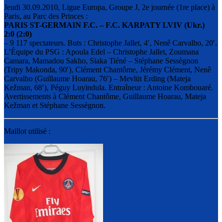
Jeudi 30.09.2010, Ligue Europa, Groupe J, 2e journée (1re place) à
Paris, au Parc des Princes :
PARIS ST-GERMAIN F.C. – F.C. KARPATY LVIV (Ukr.)
2:0 (2:0)
– 9 117 spectateurs. Buts : Christophe Jallet, 4′, Nenê Carvalho, 20′.
L’Équipe du PSG : Apoula Edel – Christophe Jallet, Zoumana
Camara, Mamadou Sakho, Siaka Tiéné – Stéphane Sessègnon
(Tripy Makonda, 90′), Clément Chantôme, Jérémy Clément, Nenê
Carvalho (Guillaume Hoarau, 76′) – Mevlüt Erding (Mateja
Kežman, 68′), Péguy Luyindula. Entraîneur : Antoine Kombouaré.
Avertissements à Clément Chantôme, Guillaume Hoarau, Mateja
Kežman et Stéphane Sessègnon.
Maillot utilisé :