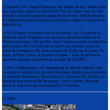
Le Karpaty Lviv réagit d’abord par une frappe de loin, cadrée cette
fois, mais bien captée par Edel (63e). Puis un centre venu du côté
droit de la défense parisienne passe devant le but : Edel le détourne
très légèrement, mais personne n’est là pour couper la trajectoire du
ballon (65e).
La fin de match est moins riche en occasions. Les Ukrainiens se
montrent encore dangereux sur une passe glissée au milieu de la
défense parisienne, côté gauche, mais Camara récupère la balle d’un
tacle parfait (78e). En toute fin de match, un nouveau centre en
retrait de Sessegnon côté droit est repris de la tête par Kezman. Sa
frappe est bien croisée, le gardien est battu… mais un défenseur
ukrainien repousse quasiment sur sa ligne de but (90e).
Le PSG s’impose donc 2-0, poursuivant sa série de matches sans
encaisser le moindre but, qui dure désormais depuis cinq rencontres.
Le Borussia Dortmund s’étant incliné 0-1 devant le FC Séville, les
Parisiens sont seuls en tête du groupe J avec 6 points. Prochain
match de Ligue Europa à Dortmund le 21 octobre.
Le stade :