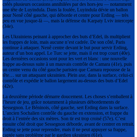
créés plusieurs occasions annihilées par des hors-jeu — notamment
une tête de Luyindula. Dans la foulée, Luyindula dévie un ballon
pour Nenê côté gauche, qui déborde et centre pour Erding — très
peu en vue jusque-là —, mais la défense du Karpaty Lviv intercepte
(34e).
Les Ukrainiens peinant à approcher des buts d’Edel, ils multiplient
les frappes de loin, mais aucune n’est cadrée. De son côté, Paris
continue à attaquer. Nenê centre devant le but pour servir Erding,
auteur d’un bon appel. Le Turc se jette, mais il est trop court (40e).
Les dernières occasions sont pour les vert et blanc : une nouvelle
frappe au-dessus suite à un mauvais contrôle de Camara (41e), puis
un centre venu du côté gauche parisien que Camara repousse de la
tête… sur un attaquant ukrainien. Plein axe, dans la surface, celui-ci
contrôle et expédie le ballon largement au-dessus des buts d’Edel
(42e).
La deuxième période démarre doucement. Les choses s’emballent à
l’heure de jeu, grâce notamment à plusieurs débordements de
Sessegnon. Le Béninois, côté gauche, sert Erding dans la surface.
L’ancien Sochalien contrôle du gauche en extension, et frappe du
droit à l’entrée des six mètres. Son tir est trop croisé (57e). C’est
ensuite côté droit que Sessegnon déborde, avant de centrer en retrait.
Erding se jette pour reprendre, mais il ne peut appuyer sa frappe,
captée sans problème par le gardien ukrainien (61e).