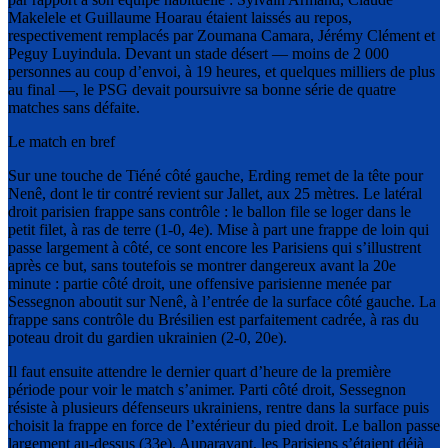
Makelele et Guillaume Hoarau étaient laissés au repos,
respectivement remplacés par Zoumana Camara, Jérémy Clément et
Peguy Luyindula. Devant un stade désert — moins de 2 000
personnes au coup d’envoi, à 19 heures, et quelques milliers de plus
au final —, le PSG devait poursuivre sa bonne série de quatre
matches sans défaite.
Le match en bref
Sur une touche de Tiéné côté gauche, Erding remet de la tête pour
Nenê, dont le tir contré revient sur Jallet, aux 25 mètres. Le latéral
droit parisien frappe sans contrôle : le ballon file se loger dans le
petit filet, à ras de terre (1-0, 4e). Mise à part une frappe de loin qui
passe largement à côté, ce sont encore les Parisiens qui s’illustrent
après ce but, sans toutefois se montrer dangereux avant la 20e
minute : partie côté droit, une offensive parisienne menée par
Sessegnon aboutit sur Nenê, à l’entrée de la surface côté gauche. La
frappe sans contrôle du Brésilien est parfaitement cadrée, à ras du
poteau droit du gardien ukrainien (2-0, 20e).
Il faut ensuite attendre le dernier quart d’heure de la première
période pour voir le match s’animer. Parti côté droit, Sessegnon
résiste à plusieurs défenseurs ukrainiens, rentre dans la surface puis
choisit la frappe en force de l’extérieur du pied droit. Le ballon passe
largement au-dessus (33e). Auparavant, les Parisiens s’étaient déjà