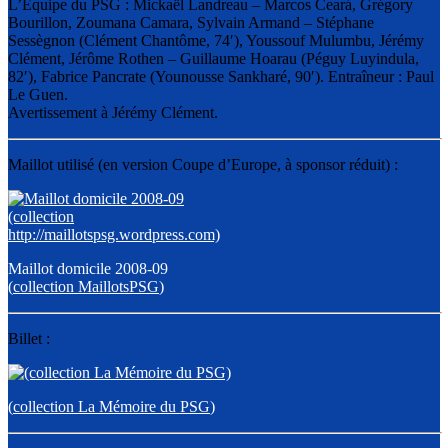
L’Équipe du PSG : Mickaёl Landreau – Marcos Ceará, Grégory
Bourillon, Zoumana Camara, Sylvain Armand – Stéphane
Sessègnon (Clément Chantôme, 74′), Youssouf Mulumbu, Jérémy
Clément, Jérôme Rothen – Guillaume Hoarau (Péguy Luyindula,
82′), Fabrice Pancrate (Younousse Sankharé, 90′). Entraîneur : Paul
Le Guen.
Avertissement à Jérémy Clément.
Maillot utilisé (en version Coupe d’Europe, à sponsor réduit) :
Maillot domicile 2008-09
(
collection MaillotsPSG
)
Billet :
(
collection La Mémoire du PSG
)