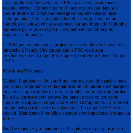
aussi appliqué défensivement, le PSG a accéléré la cadence en
seconde période. Emmené par un Pancrate percutant dans son
couloir droit et un Stéphane Sessegnon toujours aussi à l’aise
techniquement, Paris a malmené la défense turque, avant que
Hamidou ne soit sauvé par son poteau sur une frappe de Mulumbu
repoussée par le poteau (67e). Certainement l’action la plus
dangereuse du match.
Le PSG peut maintenant se projeter avec sérénité vers le match de
dimanche à Nancy. Une équipe que le PSG recroisera
prochainement en Coupe de la Ligue et peut-être même en Coupe
UEFA.
Réactions (PSGmag) :
Mickaël Landreau : « On sort d’une énorme série de matches mais
pour nous l’important c’est la qualification. On aurait aimé marquer,
on a eu des opportunités mais on est tombé sur un très bon gardien.
Il y a des choses encore à travailler, mais on reste en course en
coupe de la Ligue, en coupe UEFA et en championnat. La route est
longue mais on est encore dans la course. La coupe UEFA est un
objectif. Maintenant il va falloir attendre avec impatience le tirage au
sort. »
Paul Le Guen : « [Le manque d’efficacité] est un peu plus qu’un