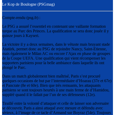
Le Kop de Boulogne (PSGmag)
Compte-rendu (psg.fr) :
Le PSG a assuré l’essentiel en contenant une vaillante formation
turque au Parc des Princes. La qualification se sera donc jouée il y
quinze jours à Kayseri.
La victoire il y a deux semaines, dans le vétuste mais bruyant stade
Atatürk, permet donc au PSG de rejoindre Nancy, Saint-Etienne,
mais également le Milan AC ou encore l’Ajax en phase de groupes
de la Coupe UEFA. Une qualification qui vient récompenser les
supporters parisiens pour la belle ambiance dans laquelle ils ont
plongé le Parc.
Dans un match globalement bien maîtrisé, Paris s’est procuré
quelques occasions de but par l’intermédiaire d’Hoarau (37e et 67e)
et Pancrate (8e et 60e). Bien que très remuants, les attaquants
parisiens se sont toujours heurtés à une main ferme de d’Hamidou,
suppléé quand il le fallait par l’un de ses défenseurs (12e).
Tiraillé entre la volonté d’attaquer et celle de laisser son adversaire
se découvrir, Paris a ainsi attaqué avec mesure et défendu avec
sérieux, à l’image de ce tacle d’Armand sur Boyraz (54e). Toujours