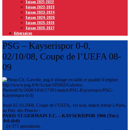
Saison 2021-2022
Saison 2022-2023
Saison 2023-2024
Saison 2024-2025
Saison 2025-2026
Saison 2026-2027
Adversaires
PSG – Kayserispor 0-0,
02/10/08, Coupe de l’UEFA 08-
09
Jeudi 02.10.2008, Coupe de l’UEFA, 1er tour, match retour à Paris,
au Parc des Princes :
PARIS ST-GERMAIN F.C. – KAYSERISPOR 1966 (Tur.)
0:0 (0:0)
– 24 373 spectateurs.