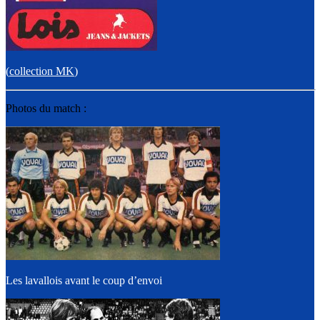
(
collection MK
)
Photos du match :
Les lavallois avant le coup d’envoi