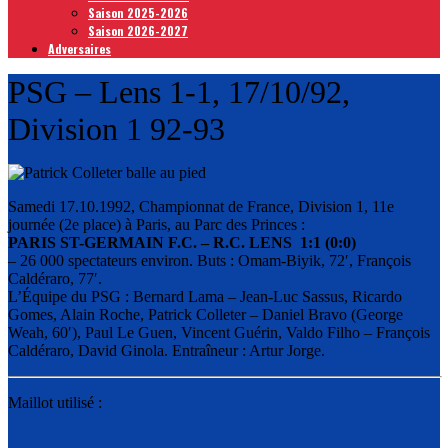
Saison 2025-2026
Saison 2026-2027
Adversaires
PSG – Lens 1-1, 17/10/92,
Division 1 92-93
Samedi 17.10.1992, Championnat de France, Division 1, 11e
journée (2e place) à Paris, au Parc des Princes :
PARIS ST-GERMAIN F.C. – R.C. LENS 1:1 (0:0)
– 26 000 spectateurs environ. Buts : Omam-Biyik, 72′, François
Caldéraro, 77′.
L’Équipe du PSG : Bernard Lama – Jean-Luc Sassus, Ricardo
Gomes, Alain Roche, Patrick Colleter – Daniel Bravo (George
Weah, 60′), Paul Le Guen, Vincent Guérin, Valdo Filho – François
Caldéraro, David Ginola. Entraîneur : Artur Jorge.
Maillot utilisé :