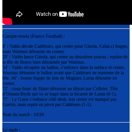
Compte-rendu (France Football) :
8′ : Valdo décale Caldéraro, qui centre pour Ginola. Celui-ci frappe,
mais Warmuz détourne en corner.
29′ : Valdo lance Ginola, qui centre au deuxième poteau ; repiise de
la tête de Bravo bien détournée par Warmuz.
34′ : Valdo récupère un ballon, s’enfonce dans la surface et centre,
Warmuz détourne le ballon avant que Caldéraro ne reprenne de la
tête. 46′ : bonne frappe de loin de Magnier, Lama détourne en
corner.
72′ : coup franc de Slater détourné au départ par Colleter. Tête
d’Omam-Biyik qui va se loger dans la lucarne de Lama (0-1).
77′ : Le Guen s’enfonce côté droit, son centre est manqué par
Guérin, mais repris en pivot par Caldéraro (1-1).
Note du match : 10/20
Le stade :