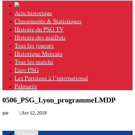
Actu historique
Classements & Statistiques
Histoire du PSG TV
Histoire des maillots
Tous les joueurs
Historique Mercato
Tous les matchs
Euro PSG
Les Parisiens à l’international
Palmarès
0506_PSG_Lyon_programmeLMDP
par
Loic
|
Avr 12, 2018
À propos