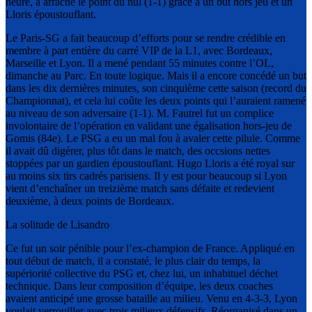
heure, a arraché le point du nul (1-1) grâce à un but hors jeu et un
Lloris époustouflant.
Le Paris-SG a fait beaucoup d’efforts pour se rendre crédible en
membre à part entière du carré VIP de la L1, avec Bordeaux,
Marseille et Lyon. Il a mené pendant 55 minutes contre l’OL,
dimanche au Parc. En toute logique. Mais il a encore concédé un but
dans les dix dernières minutes, son cinquième cette saison (record du
Championnat), et cela lui coûte les deux points qui l’auraient ramené
au niveau de son adversaire (1-1). M. Fautrel fut un complice
involontaire de l’opération en validant une égalisation hors-jeu de
Gomis (84e). Le PSG a eu un mal fou à avaler cette pilule. Comme
il avait dû digérer, plus tôt dans le match, des occsions nettes
stoppées par un gardien époustouflant. Hugo Lloris a été royal sur
au moins six tirs cadrés parisiens. Il y est pour beaucoup si Lyon
vient d’enchaîner un treizième match sans défaite et redevient
deuxième, à deux points de Bordeaux.
La solitude de Lisandro
Ce fut un soir pénible pour l’ex-champion de France. Appliqué en
tout début de match, il a constaté, le plus clair du temps, la
supériorité collective du PSG et, chez lui, un inhabituel déchet
technique. Dans leur composition d’équipe, les deux coaches
avaient anticipé une grosse bataille au milieu. Venu en 4-3-3, Lyon
voulait verrouiller avec trois milieux défensifs. Réorganisé dans un