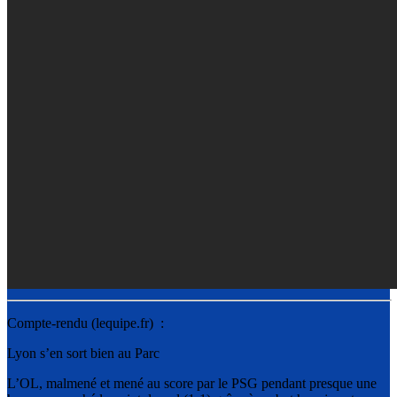
Compte-rendu (lequipe.fr) :
Lyon s’en sort bien au Parc
L’OL, malmené et mené au score par le PSG pendant presque une