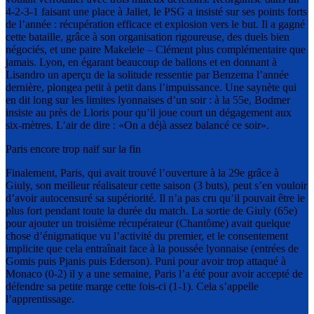
4-2-3-1 faisant une place à Jallet, le PSG a insisté sur ses points forts
de l’année : récupération efficace et explosion vers le but. Il a gagné
cette bataille, grâce à son organisation rigoureuse, des duels bien
négociés, et une paire Makelele – Clément plus complémentaire que
jamais. Lyon, en égarant beaucoup de ballons et en donnant à
Lisandro un aperçu de la solitude ressentie par Benzema l’année
dernière, plongea petit à petit dans l’impuissance. Une saynète qui
en dit long sur les limites lyonnaises d’un soir : à la 55e, Bodmer
insiste au près de Lloris pour qu’il joue court un dégagement aux
six-mètres. L’air de dire : «On a déjà assez balancé ce soir».
Paris encore trop naïf sur la fin
Finalement, Paris, qui avait trouvé l’ouverture à la 29e grâce à
Giuly, son meilleur réalisateur cette saison (3 buts), peut s’en vouloir
d’avoir autocensuré sa supériorité. Il n’a pas cru qu’il pouvait être le
plus fort pendant toute la durée du match. La sortie de Giuly (65e)
pour ajouter un troisième récupérateur (Chantôme) avait quelque
chose d’énigmatique vu l’activité du premier, et le consentement
implicite que cela entraînait face à la poussée lyonnaise (entrées de
Gomis puis Pjanis puis Ederson). Puni pour avoir trop attaqué à
Monaco (0-2) il y a une semaine, Paris l’a été pour avoir accepté de
défendre sa petite marge cette fois-ci (1-1). Cela s’appelle
l’apprentissage.