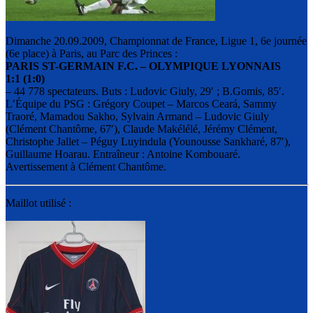
Dimanche 20.09.2009, Championnat de France, Ligue 1, 6e journée
(6e place) à Paris, au Parc des Princes :
PARIS ST-GERMAIN F.C. – OLYMPIQUE LYONNAIS
1:1
(1:0)
– 44 778 spectateurs. Buts : Ludovic Giuly, 29′ ; B.Gomis, 85′.
L’Équipe du PSG : Grégory Coupet – Marcos Ceará, Sammy
Traoré, Mamadou Sakho, Sylvain Armand – Ludovic Giuly
(Clément Chantôme, 67′), Claude Makélélé, Jérémy Clément,
Christophe Jallet – Péguy Luyindula (Younousse Sankharé, 87′),
Guillaume Hoarau. Entraîneur : Antoine Kombouaré.
Avertissement à Clément Chantôme.
Maillot utilisé :