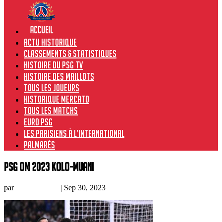
Actu historique
Classements & Statistiques
Histoire du PSG TV
Histoire des maillots
Tous les joueurs
Historique Mercato
Tous les matchs
Euro PSG
Les Parisiens à l’international
Palmarès
PSG om 2023 kolo-muani
par
Prince Owski
|
Sep 30, 2023