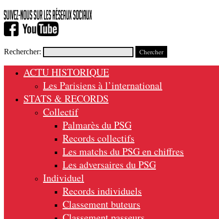
Rechercher:
ACTU HISTORIQUE
Les Parisiens à l’international
STATS & RECORDS
Collectif
Palmarès du PSG
Records collectifs
Les matchs du PSG en chiffres
Les adversaires du PSG
Individuel
Records individuels
Classement buteurs
Classement passeurs