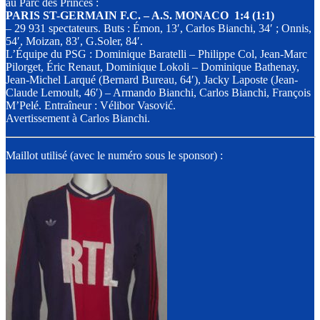
au Parc des Princes :
PARIS ST-GERMAIN F.C. – A.S. MONACO 1:4 (1:1)
– 29 931 spectateurs. Buts : Émon, 13′, Carlos Bianchi, 34′ ; Onnis,
54′, Moizan, 83′, G.Soler, 84′.
L’Équipe du PSG : Dominique Baratelli – Philippe Col, Jean-Marc
Pilorget, Éric Renaut, Dominique Lokoli – Dominique Bathenay,
Jean-Michel Larqué (Bernard Bureau, 64′), Jacky Laposte (Jean-
Claude Lemoult, 46′) – Armando Bianchi, Carlos Bianchi, François
M’Pelé. Entraîneur : Vélibor Vasović.
Avertissement à Carlos Bianchi.
Maillot utilisé (avec le numéro sous le sponsor) :