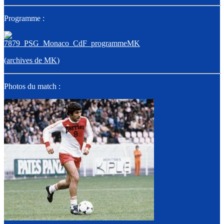
Programme :
(
archives de MK
)
Photos du match :