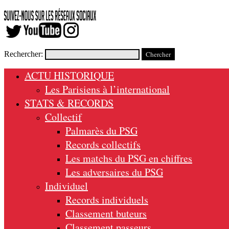
Rechercher:
ACTU HISTORIQUE
Les Parisiens à l’international
STATS & RECORDS
Collectif
Palmarès du PSG
Records collectifs
Les matchs du PSG en chiffres
Les adversaires du PSG
Individuel
Records individuels
Classement buteurs
Classement passeurs