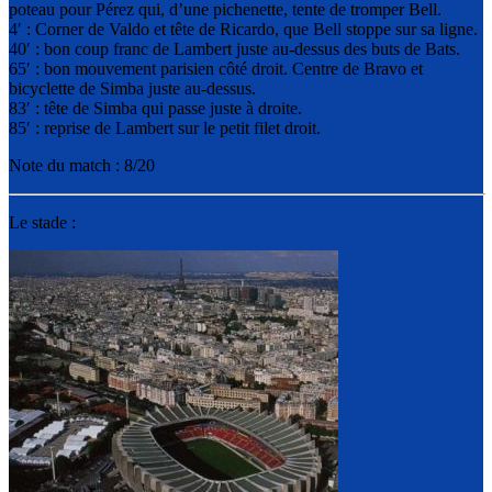
poteau pour Pérez qui, d’une pichenette, tente de tromper Bell.
4′ : Corner de Valdo et tête de Ricardo, que Bell stoppe sur sa ligne.
40′ : bon coup franc de Lambert juste au-dessus des buts de Bats.
65′ : bon mouvement parisien côté droit. Centre de Bravo et
bicyclette de Simba juste au-dessus.
83′ : tête de Simba qui passe juste à droite.
85′ : reprise de Lambert sur le petit filet droit.
Note du match : 8/20
Le stade :