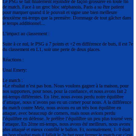
Le PSG se fait finalement rejoindre de façon grossière en toute fin
de match. Face à un groc bloc stéphanois, Paris a su être patient
pour marquer quand il le pouvait et signe une bien meilleure
deuxième mi-temps que la première. Dommage de tout gâcher dans
le temps additionnel…
L’impact au classement :
Suite à ce nul, le PSG a 7 points et +2 en différence de buts, il est 7e
du classement en L1, soir une perte de deux places.
Réactions :
Unai Emery:
Le match :
«Le résultat n’est pas bon. Nous voulons gagner à la maison, pour
nos supporters, pour nous, pour la confiance, et nous avons fait 2
mi-temps différentes. En 1ère, nous avons perdu notre équilibre
d’attaque, nous n’avons pas eu un corner pour nous. A la différence
du match contre Metz, nous avions eu un très bon équilibre en
attaque, avec beaucoup de corners, mais nous avions perdu
l’équilibre en défense. Je préfère l’équililbre un peu plus tourné vers
l’attaque. En 2ème mi-temps, nous avons été meilleurs, nous avons
plus attaqué et mieux contrôlé le ballon. Et, normalement, 1- 0 était
un bon résultat mais il fallait le 2e but pour fermer le match car c’est