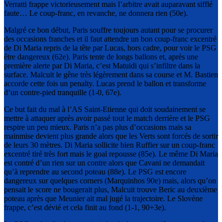
Verratti frappe victorieusement mais l’arbitre avait auparavant sifflé
faute… Le coup-franc, en revanche, ne donnera rien (50e).
Malgré ce bon début, Paris souffre toujours autant pour se procurer
des occasions franches et il faut attendre un bon coup-franc excentré
de Di Maria repris de la tête par Lucas, hors cadre, pour voir le PSG
être dangereux (62e). Paris tente de longs ballons et, après une
première alerte par Di Maria, c’est Matuidi qui s’infiltre dans la
surface. Malcuit le gêne très légèrement dans sa course et M. Bastien
accorde cette fois un penalty. Lucas prend le ballon et transforme
d’un contre-pied tranquille (1-0, 67e).
Ce but fait du mal à l’AS Saint-Etienne qui doit soudainement se
mettre à attaquer après avoir passé tout le match derrière et le PSG
respire un peu mieux. Paris n’a pas plus d’occasions mais sa
mainmise devient plus grande alors que les Verts sont forcés de sortir
de leurs 30 mètres. Di Maria sollicite bien Ruffier sur un coup-franc
excentré tiré très fort mais le goal repousse (85e). Le même Di Maria
est contré d’un rien sur un contre alors que Cavani ne demandait
qu’à reprendre au second poteau (88e). Le PSG est encore
dangereux sur quelques corners (Marquinhos 90e) mais, alors qu’on
pensait le score ne bougerait plus, Malcuit trouve Beric au deuxième
poteau après que Meunier ait mal jugé la trajectoire. Le Slovène
frappe, c’est dévié et cela finit au fond (1-1, 90+3e).