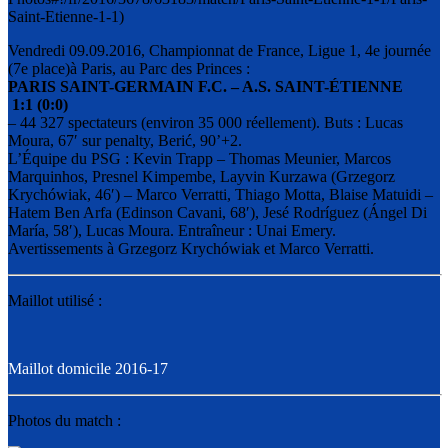
Vendredi 09.09.2016, Championnat de France, Ligue 1, 4e journée
(7e place)à Paris, au Parc des Princes :
PARIS SAINT-GERMAIN F.C. – A.S. SAINT-ÉTIENNE
1:1 (0:0)
– 44 327 spectateurs (environ 35 000 réellement). Buts : Lucas
Moura, 67′ sur penalty, Berić, 90’+2.
L’Équipe du PSG : Kevin Trapp – Thomas Meunier, Marcos
Marquinhos, Presnel Kimpembe, Layvin Kurzawa (Grzegorz
Krychówiak, 46′) – Marco Verratti, Thiago Motta, Blaise Matuidi –
Hatem Ben Arfa (Edinson Cavani, 68′), Jesé Rodríguez (Ángel Di
María, 58′), Lucas Moura. Entraîneur : Unai Emery.
Avertissements à Grzegorz Krychówiak et Marco Verratti.
Maillot utilisé :
Maillot domicile 2016-17
Photos du match :