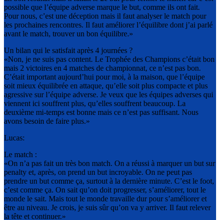
possible que l’équipe adverse marque le but, comme ils ont fait.
Pour nous, c’est une déception mais il faut analyser le match pour
les prochaines rencontres. Il faut améliorer l’équilibre dont j’ai parlé
avant le match, trouver un bon équilibre.»
Un bilan qui le satisfait après 4 journées ?
«Non, je ne suis pas content. Le Trophée des Champions c’était bon
mais 2 victoires en 4 matches de championnat, ce n’est pas bon.
C’était important aujourd’hui pour moi, à la maison, que l’équipe
soit mieux équilibrée en attaque, qu’elle soit plus compacte et plus
agressive sur l’équipe adverse. Je veux que les équipes adverses qui
viennent ici souffrent plus, qu’elles souffrent beaucoup. La
deuxième mi-temps est bonne mais ce n’est pas suffisant. Nous
avons besoin de faire plus.»
Lucas:
Le match :
«On n’a pas fait un très bon match. On a réussi à marquer un but sur
penalty et, après, on prend un but incroyable. On ne peut pas
prendre un but comme ça, surtout à la dernière minute. C’est le foot,
c’est comme ça. On sait qu’on doit progresser, s’améliorer, tout le
monde le sait. Mais tout le monde travaille dur pour s’améliorer et
être au niveau. Je crois, je suis sûr qu’on va y arriver. Il faut relever
la tête et continuer.»