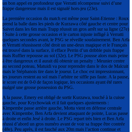
un bon appel en profondeur que Verratti récompense suivi d’une
frappe dangereuse mais il est signalé hors-jeu (23e).
La première occasion du match est même pour Saint-Etienne : Roux
prend la balle dans les pieds de Kurzawa côté gauche et centre pour
Saivet dans les 6m mais Trapp réussit un gros arrêt sur sa ligne (27e)
! Suite à cette grosse occasion et le carton injuste infligé à Verratti
quelques secondes avant, le PSG se réveille soudainement. Ben Arfa
et Verratti réussissent côté droit un une-deux magique et le Français
est trouvé dans la surface, il efface Perrin d’un dribble puis frappe
mais Ruffier repousse au sol (32e). Le PSG pousse alors mais peine
à être dangereux et il aurait dû obtenir un penalty : Meunier centre
au second poteau, Matuidi va pour reprendre dans le dos de Malcuit
mais le Stéphanois tire dans le joueur. Le choc est impressionnant,
les joueurs restent au sol mais l’arbitre ne siffle pas faute. A la pause,
le score est de 0-0 de façon logique, les occasions ayant été rares
malgré une grosse possession du PSG.
A la pause, Emery est obligé de sortir Kurzawa, touché à la cuisse
gauche, pour Krychowiak et il fait quelques ajustements :
Kimpembe passe arrière gauche, Motta vient en défense centrale
avec Kimpembe, Ben Arfa devient attaquant de pointe, Lucas passe
à droite et enfin Jesé à droite. Le PSG repart très bien et Ben Arfa
réussi d’abord un gros numéro avant de voir sa frappe être contrée
(48e). Peu après, il est fauché aux 20m mais l’action continue et