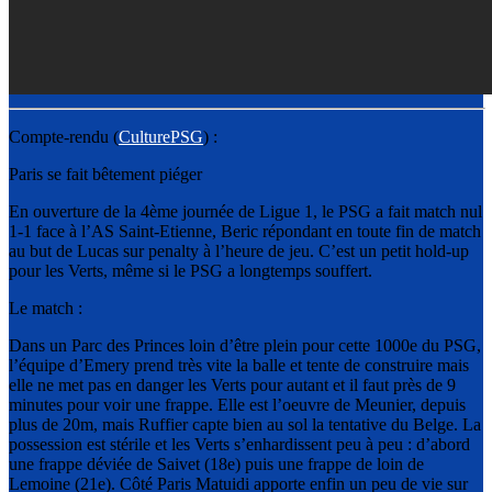
Compte-rendu (
CulturePSG
) :
Paris se fait bêtement piéger
En ouverture de la 4ème journée de Ligue 1, le PSG a fait match nul
1-1 face à l’AS Saint-Etienne, Beric répondant en toute fin de match
au but de Lucas sur penalty à l’heure de jeu. C’est un petit hold-up
pour les Verts, même si le PSG a longtemps souffert.
Le match :
Dans un Parc des Princes loin d’être plein pour cette 1000e du PSG,
l’équipe d’Emery prend très vite la balle et tente de construire mais
elle ne met pas en danger les Verts pour autant et il faut près de 9
minutes pour voir une frappe. Elle est l’oeuvre de Meunier, depuis
plus de 20m, mais Ruffier capte bien au sol la tentative du Belge. La
possession est stérile et les Verts s’enhardissent peu à peu : d’abord
une frappe déviée de Saivet (18e) puis une frappe de loin de
Lemoine (21e). Côté Paris Matuidi apporte enfin un peu de vie sur