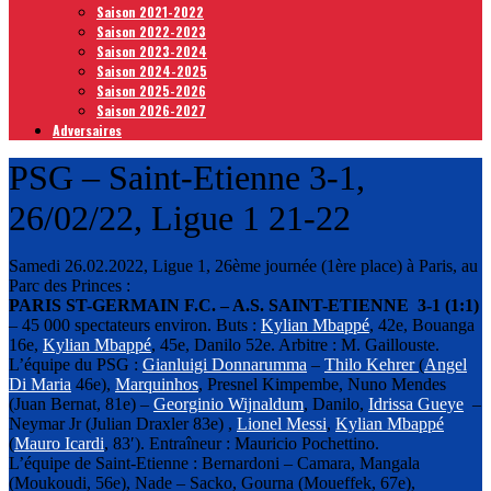
Saison 2021-2022
Saison 2022-2023
Saison 2023-2024
Saison 2024-2025
Saison 2025-2026
Saison 2026-2027
Adversaires
PSG – Saint-Etienne 3-1,
26/02/22, Ligue 1 21-22
Samedi 26.02.2022, Ligue 1, 26ème journée (1ère place) à Paris, au
Parc des Princes :
PARIS ST-GERMAIN F.C. – A.S. SAINT-ETIENNE 3-1 (1:1)
– 45 000 spectateurs environ. Buts :
Kylian Mbappé
, 42e, Bouanga
16e,
Kylian Mbappé
, 45e, Danilo 52e. Arbitre : M. Gaillouste.
L’équipe du PSG :
Gianluigi Donnarumma
–
Thilo Kehrer
(
Angel
Di Maria
46e),
Marquinhos
, Presnel Kimpembe, Nuno Mendes
(Juan Bernat, 81e) –
Georginio Wijnaldum
, Danilo,
Idrissa Gueye
–
Neymar Jr (Julian Draxler 83e) ,
Lionel Messi
,
Kylian Mbappé
(
Mauro Icardi
, 83′). Entraîneur : Mauricio Pochettino.
L’équipe de Saint-Etienne : Bernardoni – Camara, Mangala
(Moukoudi, 56e), Nade – Sacko, Gourna (Moueffek, 67e),