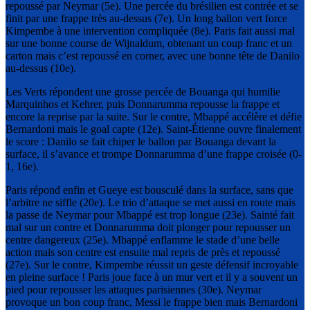
repoussé par Neymar (5e). Une percée du brésilien est contrée et se
finit par une frappe très au-dessus (7e). Un long ballon vert force
Kimpembe à une intervention compliquée (8e). Paris fait aussi mal
sur une bonne course de Wijnaldum, obtenant un coup franc et un
carton mais c’est repoussé en corner, avec une bonne tête de Danilo
au-dessus (10e).
Les Verts répondent une grosse percée de Bouanga qui humilie
Marquinhos et Kehrer, puis Donnarumma repousse la frappe et
encore la reprise par la suite. Sur le contre, Mbappé accélère et défie
Bernardoni mais le goal capte (12e). Saint-Étienne ouvre finalement
le score : Danilo se fait chiper le ballon par Bouanga devant la
surface, il s’avance et trompe Donnarumma d’une frappe croisée (0-
1, 16e).
Paris répond enfin et Gueye est bousculé dans la surface, sans que
l’arbitre ne siffle (20e). Le trio d’attaque se met aussi en route mais
la passe de Neymar pour Mbappé est trop longue (23e). Sainté fait
mal sur un contre et Donnarumma doit plonger pour repousser un
centre dangereux (25e). Mbappé enflamme le stade d’une belle
action mais son centre est ensuite mal repris de près et repoussé
(27e). Sur le contre, Kimpembe réussit un geste défensif incroyable
en pleine surface ! Paris joue face à un mur vert et il y a souvent un
pied pour repousser les attaques parisiennes (30e). Neymar
provoque un bon coup franc, Messi le frappe bien mais Bernardoni