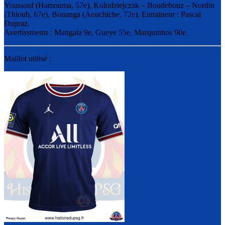
Youssouf (Hamouma, 57e), Kolodziejczak – Boudebouz – Nordin
(Thioub, 67e), Bouanga (Aouchiche, 72e). Entraineur : Pascal
Dupraz.
Avertissments : Mangala 9e, Gueye 55e, Marquinhos 90e.
Maillot utilisé :