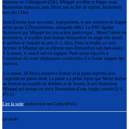
repousse en s’allongeant (33e). Mbappé accélère et frappe mais
Bernardoni repousse, puis Messi rate sa tête de reprise, finalement
hors-jeu (34e).
Saint-Étienne joue en contre, logiquement, et une tentative de frappe
arrive jusqu’à Donnarumma, tranquille (40e). Le PSG égalise
finalement par Mbappé sur une action quelconque : Messi l’alerte en
profondeur, il accélère puis trompe Bernardoni en angle très fermé,
le gardien se loupant un peu (1-1, 42e). Dans la foulée, ce sont
Neymar et Mbappé qui accélèrent mais Bernardoni sort bien (44e).
À la pause, le match nul est logique, Paris ayant répondu à
l’ouverture du score stéphanoise consécutive à la bonne entame des
visiteurs.
A la pause, Di Maria remplace Kehrer et la partie reprend avec
l’argentin en piston droit. La partie a à peine repris que Messi réalise
un festival incroyable de dribbles et de feintes, il sert finalement
Mbappé qui trompe en force Bernardoni d’une frappe croisée (2-1,
47e ) !
Lire la suite
(redirection sur CulturePSG)
Le stade :