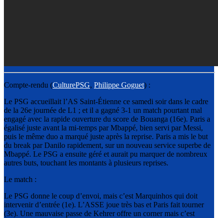
Compte-rendu (
CulturePSG
,
Philippe Goguet
) :
Le PSG accueillait l’AS Saint-Étienne ce samedi soir dans le cadre
de la 26e journée de L1 ; et il a gagné 3-1 un match pourtant mal
engagé avec la rapide ouverture du score de Bouanga (16e). Paris a
égalisé juste avant la mi-temps par Mbappé, bien servi par Messi,
puis le même duo a marqué juste après la reprise. Paris a mis le but
du break par Danilo rapidement, sur un nouveau service superbe de
Mbappé. Le PSG a ensuite géré et aurait pu marquer de nombreux
autres buts, touchant les montants à plusieurs reprises.
Le match :
Le PSG donne le coup d’envoi, mais c’est Marquinhos qui doit
intervenir d’entrée (1e). L’ASSE joue très bas et Paris fait tourner
(3e). Une mauvaise passe de Kehrer offre un corner mais c’est