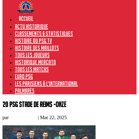
Actu historique
Classements & Statistiques
Histoire du PSG TV
Histoire des maillots
Tous les joueurs
Historique Mercato
Tous les matchs
Euro PSG
Les Parisiens à l’international
Palmarès
20 PSG stade de reims -onze
par
Prince Owski
|
Mar 22, 2025