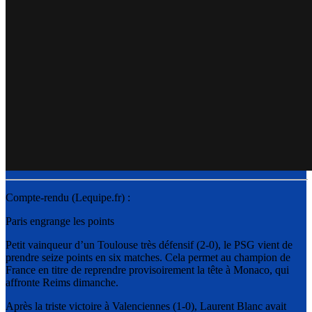
Compte-rendu (Lequipe.fr) :
Paris engrange les points
Petit vainqueur d’un Toulouse très défensif (2-0), le PSG vient de
prendre seize points en six matches. Cela permet au champion de
France en titre de reprendre provisoirement la tête à Monaco, qui
affronte Reims dimanche.
Après la triste victoire à Valenciennes (1-0), Laurent Blanc avait