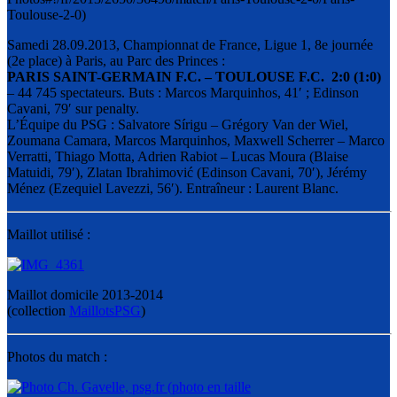
Samedi 28.09.2013, Championnat de France, Ligue 1, 8e journée
(2e place) à Paris, au Parc des Princes :
PARIS SAINT-GERMAIN F.C. – TOULOUSE F.C. 2:0 (1:0)
– 44 745 spectateurs. Buts : Marcos Marquinhos, 41′ ; Edinson
Cavani, 79′ sur penalty.
L’Équipe du PSG : Salvatore Sírigu – Grégory Van der Wiel,
Zoumana Camara, Marcos Marquinhos, Maxwell Scherrer – Marco
Verratti, Thiago Motta, Adrien Rabiot – Lucas Moura (Blaise
Matuidi, 79′), Zlatan Ibrahimović (Edinson Cavani, 70′), Jérémy
Ménez (Ezequiel Lavezzi, 56′). Entraîneur : Laurent Blanc.
Maillot utilisé :
Maillot domicile 2013-2014
(collection
MaillotsPSG
)
Photos du match :