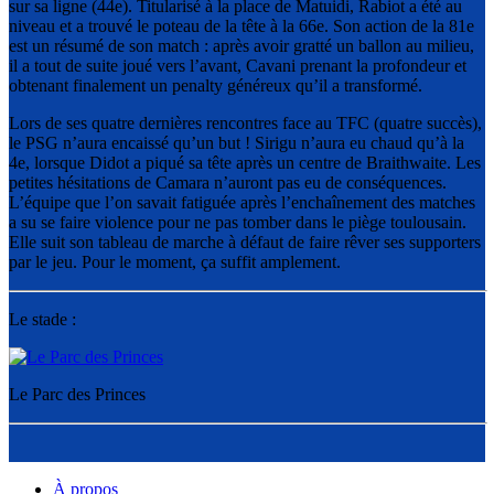
sur sa ligne (44e). Titularisé à la place de Matuidi, Rabiot a été au
niveau et a trouvé le poteau de la tête à la 66e. Son action de la 81e
est un résumé de son match : après avoir gratté un ballon au milieu,
il a tout de suite joué vers l’avant, Cavani prenant la profondeur et
obtenant finalement un penalty généreux qu’il a transformé.
Lors de ses quatre dernières rencontres face au TFC (quatre succès),
le PSG n’aura encaissé qu’un but ! Sirigu n’aura eu chaud qu’à la
4e, lorsque Didot a piqué sa tête après un centre de Braithwaite. Les
petites hésitations de Camara n’auront pas eu de conséquences.
L’équipe que l’on savait fatiguée après l’enchaînement des matches
a su se faire violence pour ne pas tomber dans le piège toulousain.
Elle suit son tableau de marche à défaut de faire rêver ses supporters
par le jeu. Pour le moment, ça suffit amplement.
Le stade :
Le Parc des Princes
À propos