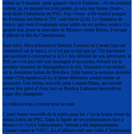
estimé qu’il faudrait «juste gagner» face à Toulouse. «Si on continue
comme ça, en prenant les trois points, ça sera une bonne chose»,
avait lâché l’entraîneur du PSG. Son «voeu» a été exaucé puisque
les Parisiens ont battu le TFC sans forcer (2-0). Le champion de
France, qui vient d’engranger seize unités en six sorties, avance. Ce
samedi soir, avant la rencontre de Monaco contre Reims, il occupe
d’ailleurs la tête du Championnat.
Sans Alex, Silva (blessés) ni Matuidi, Lavezzi ou Cavani (qui ont
commencé sur le banc), ce n’est pas si mal que ça ! Ne parvenant
que rarement à contourner le 4-5-1 très défensif de son adversaire, le
PSG ne s’est pas créé une montagne d’occasions. Présent sur la
première tentative de Marquinhos à la 42e, Ahamada s’est incliné
sur le deuxième ballon du Brésilien. Déjà buteur la semaine dernière
contre l’Olympiakos (4-1), le jeune défenseur central monte en
puissance. Une bonne nouvelle pour Laurent Blanc, qui devrait
encore être privé d’Alex face au Benfica Lisbonne mercredi en
Ligue des champions.
Le milieu à trois a encore tenu la route
L’autre bonne nouvelle de la soirée pour lui, c’est la bonne tenue du
milieu à trois du PSG. Dans la lignée de ses performances face à
Monaco (1-1) et à Valenciennes, Verratti a été impressionnant.
Comme contre le VAFC, il a d’ailleurs sorti une volée d’Abdennour