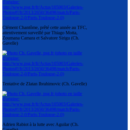
Clément Chantôme, prêté cette année au TFC,
attentivement surveillé par Thiago Motta,
Zoumana Camara et Salvatore Sirigu (Ch.
Gavelle)
Tentative de Zlatan Ibrahimovic (Ch. Gavelle)
Adrien Rabiot à la lutte avec Aguilar (Ch.
Gavelle)