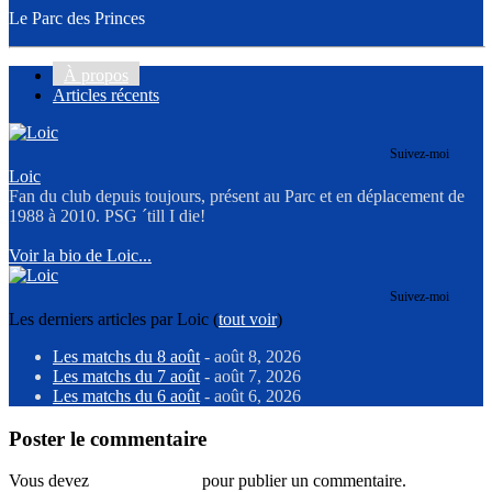
Le Parc des Princes
À propos
Articles récents
Suivez-moi
Loic
Fan du club depuis toujours, présent au Parc et en déplacement de
1988 à 2010. PSG ´till I die!
Voir la bio de Loic...
Suivez-moi
Les derniers articles par Loic
(
tout voir
)
Les matchs du 8 août
- août 8, 2026
Les matchs du 7 août
- août 7, 2026
Les matchs du 6 août
- août 6, 2026
Poster le commentaire
Vous devez
vous connecter
pour publier un commentaire.