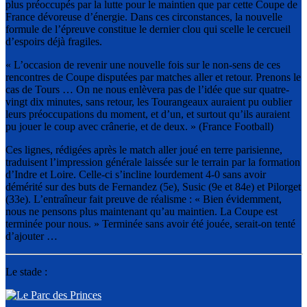
plus préoccupés par la lutte pour le maintien que par cette Coupe de
France dévoreuse d’énergie. Dans ces circonstances, la nouvelle
formule de l’épreuve constitue le dernier clou qui scelle le cercueil
d’espoirs déjà fragiles.
« L’occasion de revenir une nouvelle fois sur le non-sens de ces
rencontres de Coupe disputées par matches aller et retour. Prenons le
cas de Tours … On ne nous enlèvera pas de l’idée que sur quatre-
vingt dix minutes, sans retour, les Tourangeaux auraient pu oublier
leurs préoccupations du moment, et d’un, et surtout qu’ils auraient
pu jouer le coup avec crânerie, et de deux. » (France Football)
Ces lignes, rédigées après le match aller joué en terre parisienne,
traduisent l’impression générale laissée sur le terrain par la formation
d’Indre et Loire. Celle-ci s’incline lourdement 4-0 sans avoir
démérité sur des buts de Fernandez (5e), Susic (9e et 84e) et Pilorget
(33e). L’entraîneur fait preuve de réalisme : « Bien évidemment,
nous ne pensons plus maintenant qu’au maintien. La Coupe est
terminée pour nous. » Terminée sans avoir été jouée, serait-on tenté
d’ajouter …
Le stade :