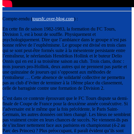
Compte-rendu (
toursfc.over-blog.com
) :
En cette fin de saison 1982-1983, la formation du FC Tours,
Division 1, est à bout de souffle. Physiquement et
psychologiquement. Dire que l’ambiance dans le groupe n’est pas
bonne relève de l’euphémisme. Le groupe est divisé en trois clans
qui se sont peut-être formés suite à la mésentente persistante entre
l’entraîneur, le néerlandais Hendrikus Hollink et le buteur Delio
Onnis qui en est à sa troisième saison au club. Trois clans, donc :
trois joueurs pro-Hollink, deux autres qui ne prennent pas partie et
une quinzaine de joueurs qui s’opposent aux méthodes de
l’entraîneur … Cette absence de solidarité collective ne permettra
pas au club d’éviter de terminer à la 18ème place du classement,
celle de barragiste contre une formation de Division 2.
C’est dans ce contexte éprouvant que le FC Tours dispute sa demi-
finale de Coupe de France pour la deuxième année consécutive. Si
l’adversaire est le même que la fois précédente, le Paris Saint-
Germain, les autres données ont bien changé. Les bleus ne semblent
pas vraiment croire en leurs chances de succès. Ne viennent-ils pas
de s’incliner nettement face aux parisiens en championnat (4-2 au
Parc des Princes) ? Plus préoccupant, il paraît évident qu’ils sont