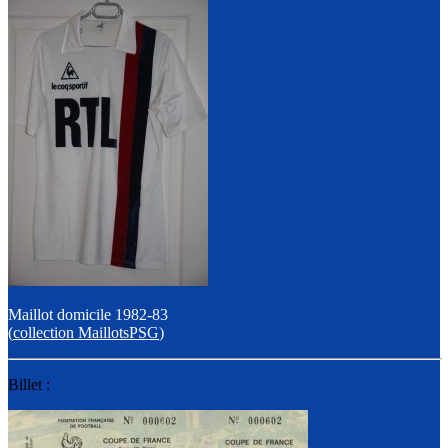
Maillot domicile 1982-83
(
collection MaillotsPSG
)
Billet :