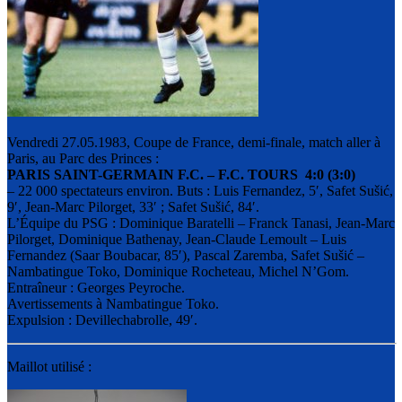
Vendredi 27.05.1983, Coupe de France, demi-finale, match aller à
Paris, au Parc des Princes :
PARIS SAINT-GERMAIN F.C. – F.C. TOURS 4:0 (3:0)
– 22 000 spectateurs environ. Buts : Luis Fernandez, 5′, Safet Sušić,
9′, Jean-Marc Pilorget, 33′ ; Safet Sušić, 84′.
L’Équipe du PSG : Dominique Baratelli – Franck Tanasi, Jean-Marc
Pilorget, Dominique Bathenay, Jean-Claude Lemoult – Luis
Fernandez (Saar Boubacar, 85′), Pascal Zaremba, Safet Sušić –
Nambatingue Toko, Dominique Rocheteau, Michel N’Gom.
Entraîneur : Georges Peyroche.
Avertissements à Nambatingue Toko.
Expulsion : Devillechabrolle, 49′.
Maillot utilisé :