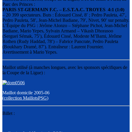
Parc des Princes :
PARIS ST-GERMAIN F.C. – E.S.T.A.C. TROYES 4:1 (1:0)
– 20 399 spectateurs. Buts : Édouard Cissé, 8′ ; Pedro Pauleta, 47′,
Pedro Pauleta, 58′, Jean-Michel Badiane, 79′, Nivet, 90′ sur penalty.
L’Équipe du PSG : Jérôme Alonzo – Stéphane Pichot, Jean-Michel
Badiane, Mario Yepes, Sylvain Armand – Vikash Dhorasoo
(Sergueï Sémak, 75′), Édouard Cissé, Modeste M’Bami, Jérôme
Rothen (Rudy Haddad, 78′) – Fabrice Pancrate, Pedro Pauleta
(Boukhary Dramé, 87′). Entraîneur : Laurent Fournier.
Avertissement à Mario Yepes.
Maillot utilisé (à manches longues, avec les sponsors spécifiques de
la Coupe de la Ligue) :
Maillot domicile 2005-06
(
collection MaillotsPSG
)
Billet :