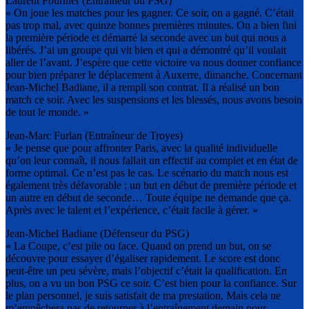
Laurent Fournier (Entraîneur du PSG)
« On joue les matches pour les gagner. Ce soir, on a gagné. C’était
pas trop mal, avec quinze bonnes premières minutes. On a bien fini
la première période et démarré la seconde avec un but qui nous a
libérés. J’ai un groupe qui vit bien et qui a démontré qu’il voulait
aller de l’avant. J’espère que cette victoire va nous donner confiance
pour bien préparer le déplacement à Auxerre, dimanche. Concernant
Jean-Michel Badiane, il a rempli son contrat. Il a réalisé un bon
match ce soir. Avec les suspensions et les blessés, nous avons besoin
de tout le monde. »
Jean-Marc Furlan (Entraîneur de Troyes)
« Je pense que pour affronter Paris, avec la qualité individuelle
qu’on leur connaît, il nous fallait un effectif au complet et en état de
forme optimal. Ce n’est pas le cas. Le scénario du match nous est
également très défavorable : un but en début de première période et
un autre en début de seconde… Toute équipe ne demande que ça.
Après avec le talent et l’expérience, c’était facile à gérer. »
Jean-Michel Badiane (Défenseur du PSG)
« La Coupe, c’est pile ou face. Quand on prend un but, on se
découvre pour essayer d’égaliser rapidement. Le score est donc
peut-être un peu sévère, mais l’objectif c’était la qualification. En
plus, on a vu un bon PSG ce soir. C’est bien pour la confiance. Sur
le plan personnel, je suis satisfait de ma prestation. Mais cela ne
m’empêchera pas de retourner à l’entraînement demain pour