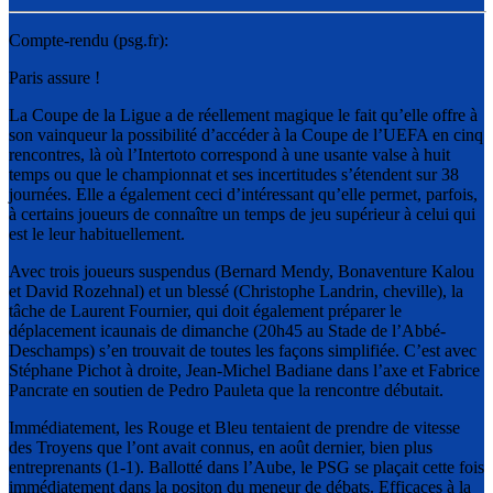
Compte-rendu (psg.fr):
Paris assure !
La Coupe de la Ligue a de réellement magique le fait qu’elle offre à
son vainqueur la possibilité d’accéder à la Coupe de l’UEFA en cinq
rencontres, là où l’Intertoto correspond à une usante valse à huit
temps ou que le championnat et ses incertitudes s’étendent sur 38
journées. Elle a également ceci d’intéressant qu’elle permet, parfois,
à certains joueurs de connaître un temps de jeu supérieur à celui qui
est le leur habituellement.
Avec trois joueurs suspendus (Bernard Mendy, Bonaventure Kalou
et David Rozehnal) et un blessé (Christophe Landrin, cheville), la
tâche de Laurent Fournier, qui doit également préparer le
déplacement icaunais de dimanche (20h45 au Stade de l’Abbé-
Deschamps) s’en trouvait de toutes les façons simplifiée. C’est avec
Stéphane Pichot à droite, Jean-Michel Badiane dans l’axe et Fabrice
Pancrate en soutien de Pedro Pauleta que la rencontre débutait.
Immédiatement, les Rouge et Bleu tentaient de prendre de vitesse
des Troyens que l’ont avait connus, en août dernier, bien plus
entreprenants (1-1). Ballotté dans l’Aube, le PSG se plaçait cette fois
immédiatement dans la positon du meneur de débats. Efficaces à la