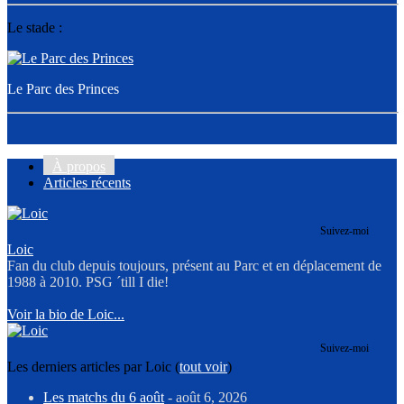
Le stade :
Le Parc des Princes
À propos
Articles récents
Suivez-moi
Loic
Fan du club depuis toujours, présent au Parc et en déplacement de
1988 à 2010. PSG ´till I die!
Voir la bio de Loic...
Suivez-moi
Les derniers articles par Loic
(
tout voir
)
Les matchs du 6 août
- août 6, 2026