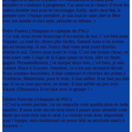
travailler et continuer à progresser. J’ai aussi eu la chance d’avoir les
cadres derrière moi pour m’encourager. Enfin, après mon but, le
premier avec l’équipe première, je suis tout de suite aller le fêter
avec ma famille et mes amis, présents en tribune. »
Pedro Pauleta (Attaquant et capitaine du PSG)
« Ce soir, nous avons beaucoup d’occasions de but. C’est bien pour
l’équipe, ça rend les choses plus faciles. Samedi nous n’en avions
pas eu beaucoup, là oui. Nancy était venu pour jouer derrière,
obtenir le nul, Troyes pour jouer le coup. C’est une bonne chose, on
veut jouer cette Coupe de la Ligue jusqu’au bout, aller en finale,
gagner. Personnellement, j’ai marqué deux buts, c’est bien, je suis
content. Place à Auxerre. Attention, ce n’est pas un match décisif.
Nous sommes deuxièmes, il faut continuer et chercher des points à
l’extérieur. Maintenant, pour le reste, il faut arrêter. Il ne faut pas dire
que si on ne joue pas bien, on doute. Il faut arrêter un peu avec
Vikash (Dhorasoo). Il est bien avec le groupe ! »
Fabrice Pancrate (Attaquant du PSG)
« C’est la soirée parfaite, car on empoche cette qualification de belle
manière. Il nous reste encore trois tours à passer pour atteindre cette
finale qui nous tient tant à cœur. La victoire reste donc importante
pour l’équipe, mais maintenant on pense déjà au prochain match à
Auxerre. »