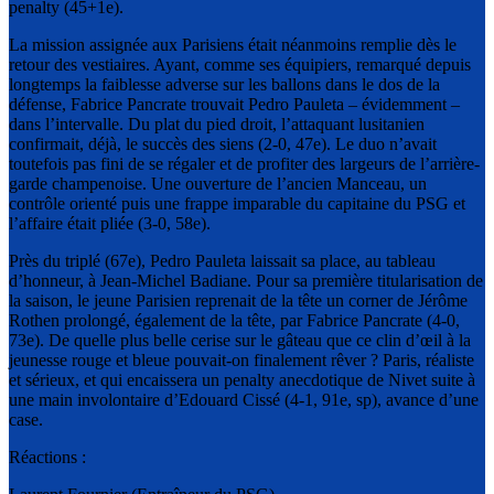
penalty (45+1e).
La mission assignée aux Parisiens était néanmoins remplie dès le
retour des vestiaires. Ayant, comme ses équipiers, remarqué depuis
longtemps la faiblesse adverse sur les ballons dans le dos de la
défense, Fabrice Pancrate trouvait Pedro Pauleta – évidemment –
dans l’intervalle. Du plat du pied droit, l’attaquant lusitanien
confirmait, déjà, le succès des siens (2-0, 47e). Le duo n’avait
toutefois pas fini de se régaler et de profiter des largeurs de l’arrière-
garde champenoise. Une ouverture de l’ancien Manceau, un
contrôle orienté puis une frappe imparable du capitaine du PSG et
l’affaire était pliée (3-0, 58e).
Près du triplé (67e), Pedro Pauleta laissait sa place, au tableau
d’honneur, à Jean-Michel Badiane. Pour sa première titularisation de
la saison, le jeune Parisien reprenait de la tête un corner de Jérôme
Rothen prolongé, également de la tête, par Fabrice Pancrate (4-0,
73e). De quelle plus belle cerise sur le gâteau que ce clin d’œil à la
jeunesse rouge et bleue pouvait-on finalement rêver ? Paris, réaliste
et sérieux, et qui encaissera un penalty anecdotique de Nivet suite à
une main involontaire d’Edouard Cissé (4-1, 91e, sp), avance d’une
case.
Réactions :