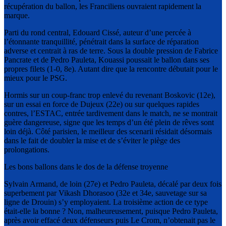
récupération du ballon, les Franciliens ouvraient rapidement la
marque.
Parti du rond central, Edouard Cissé, auteur d’une percée à
l’étonnante tranquillité, pénétrait dans la surface de réparation
adverse et centrait à ras de terre. Sous la double pression de Fabrice
Pancrate et de Pedro Pauleta, Kouassi poussait le ballon dans ses
propres filets (1-0, 8e). Autant dire que la rencontre débutait pour le
mieux pour le PSG.
Hormis sur un coup-franc trop enlevé du revenant Boskovic (12e),
sur un essai en force de Dujeux (22e) ou sur quelques rapides
contres, l’ESTAC, entrée tardivement dans le match, ne se montrait
guère dangereuse, signe que les temps d’un été plein de rêves sont
loin déjà. Côté parisien, le meilleur des scenarii résidait désormais
dans le fait de doubler la mise et de s’éviter le piège des
prolongations.
Les bons ballons dans le dos de la défense troyenne
Sylvain Armand, de loin (27e) et Pedro Pauleta, décalé par deux fois
superbement par Vikash Dhorasoo (32e et 34e, sauvetage sur sa
ligne de Drouin) s’y employaient. La troisième action de ce type
était-elle la bonne ? Non, malheureusement, puisque Pedro Pauleta,
après avoir effacé deux défenseurs puis Le Crom, n’obtenait pas le