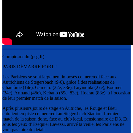
Compte-rendu (psg.fr)
PARIS DÉMARRE FORT !
Les Parisiens se sont largement imposés ce mercredi face aux
Autrichiens de Stegersbach (9-0), grâce à des réalisations de
Chantôme (14e), Gameiro (22e, 33e), Luyindula (27e), Bodmer
(34e), Armand (45e), Kebano (59e, 83e), Hoarau (83e), à l’occasion
de leur premier match de la saison.
Après plusieurs jours de stage en Autriche, les Rouge et Bleu
entraient en piste ce mercredi au Stegersbach Stadion. Premier
match de la saison donc, face au club local, pensionnaire de D3. Et
sous les yeux d’Ezequiel Lavezzi, arrivé la veille, les Parisiens ne
vont pas faire de détail.