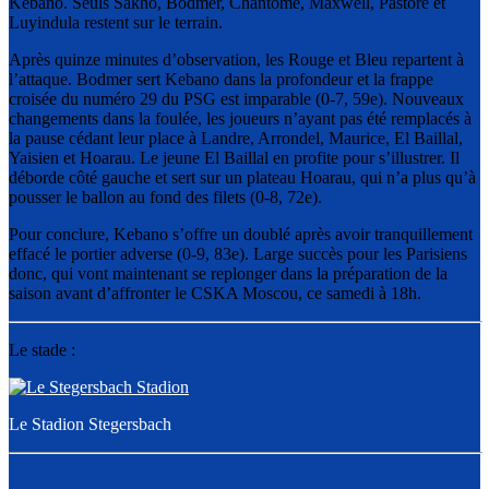
Kebano. Seuls Sakho, Bodmer, Chantôme, Maxwell, Pastore et
Luyindula restent sur le terrain.
Après quinze minutes d’observation, les Rouge et Bleu repartent à
l’attaque. Bodmer sert Kebano dans la profondeur et la frappe
croisée du numéro 29 du PSG est imparable (0-7, 59e). Nouveaux
changements dans la foulée, les joueurs n’ayant pas été remplacés à
la pause cédant leur place à Landre, Arrondel, Maurice, El Baillal,
Yaisien et Hoarau. Le jeune El Baillal en profite pour s’illustrer. Il
déborde côté gauche et sert sur un plateau Hoarau, qui n’a plus qu’à
pousser le ballon au fond des filets (0-8, 72e).
Pour conclure, Kebano s’offre un doublé après avoir tranquillement
effacé le portier adverse (0-9, 83e). Large succès pour les Parisiens
donc, qui vont maintenant se replonger dans la préparation de la
saison avant d’affronter le CSKA Moscou, ce samedi à 18h.
Le stade :
Le Stadion Stegersbach