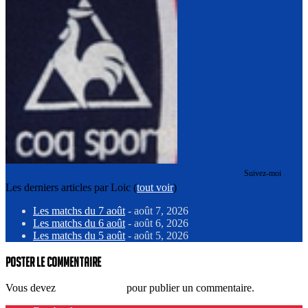
Suivez-moi
Les derniers articles par Loic
(
tout voir
)
Les matchs du 7 août
- août 7, 2026
Les matchs du 6 août
- août 6, 2026
Les matchs du 5 août
- août 5, 2026
Poster le commentaire
Vous devez
vous connecter
pour publier un commentaire.