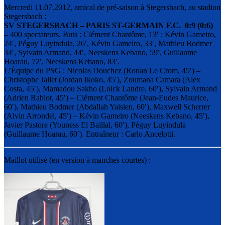
Mercredi 11.07.2012, amical de pré-saison à Stegersbach, au stadion
Stegersbach :
SV STEGERSBACH – PARIS ST-GERMAIN F.C. 0:9 (0:6)
– 400 spectateurs. Buts : Clément Chantôme, 13′ ; Kévin Gameiro,
24′, Péguy Luyindula, 26′, Kévin Gameiro, 33′, Mathieu Bodmer
34′, Sylvain Armand, 44′, Neeskens Kebano, 59′, Guillaume
Hoarau, 72′, Neeskens Kebano, 83′.
L’Équipe du PSG : Nicolas Douchez (Ronan Le Crom, 45′) –
Christophe Jallet (Jordan Ikoko, 45′), Zoumana Camara (Alex
Costa, 45′), Mamadou Sakho (Loick Landre, 60′), Sylvain Armand
(Adrien Rabiot, 45′) – Clément Chantôme (Jean-Eudes Maurice,
60′), Mathieu Bodmer (Abdallah Yaisien, 60′), Maxwell Scherrer
(Alvin Arrondel, 45′) – Kévin Gameiro (Neeskens Kebano, 45′),
Javier Pastore (Youness El Baillal, 60′), Péguy Luyindula
(Guillaume Hoarau, 60′). Entraîneur : Carlo Ancelotti.
Maillot utilisé (en version à manches courtes) :