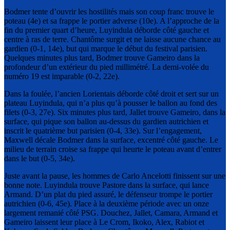
Bodmer tente d’ouvrir les hostilités mais son coup franc trouve le
poteau (4e) et sa frappe le portier adverse (10e). A l’approche de la
fin du premier quart d’heure, Luyindula déborde côté gauche et
centre à ras de terre. Chantôme surgit et ne laisse aucune chance au
gardien (0-1, 14e), but qui marque le début du festival parisien.
Quelques minutes plus tard, Bodmer trouve Gameiro dans la
profondeur d’un extérieur du pied millimétré. La demi-volée du
numéro 19 est imparable (0-2, 22e).
Dans la foulée, l’ancien Lorientais déborde côté droit et sert sur un
plateau Luyindula, qui n’a plus qu’à pousser le ballon au fond des
filets (0-3, 27e). Six minutes plus tard, Jallet trouve Gameiro, dans la
surface, qui pique son ballon au-dessus du gardien autrichien et
inscrit le quatrième but parisien (0-4, 33e). Sur l’engagement,
Maxwell décale Bodmer dans la surface, excentré côté gauche. Le
milieu de terrain croise sa frappe qui heurte le poteau avant d’entrer
dans le but (0-5, 34e).
Juste avant la pause, les hommes de Carlo Ancelotti finissent sur une
bonne note. Luyindula trouve Pastore dans la surface, qui lance
Armand. D’un plat du pied assuré, le défenseur trompe le portier
autrichien (0-6, 45e). Place à la deuxième période avec un onze
largement remanié côté PSG. Douchez, Jallet, Camara, Armand et
Gameiro laissent leur place à Le Crom, Ikoko, Alex, Rabiot et