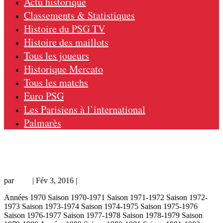
Actu historique
Classements & Statistiques
Histoire du PSG TV
Histoire des maillots
Tous les joueurs
Historique Mercato
Tous les matchs
Euro PSG
Les Parisiens à l’international
Palmarès
Niort – PSG 1-3, 30/12/94, match amical
94-95
par
Loic
|
Fév 3, 2016
|
championnat
Années 1970 Saison 1970-1971 Saison 1971-1972 Saison 1972-
1973 Saison 1973-1974 Saison 1974-1975 Saison 1975-1976
Saison 1976-1977 Saison 1977-1978 Saison 1978-1979 Saison