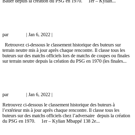
Bauer depuis la création du PSG en 1970. 1er – Kylian...
Le classement historique des buteurs du
PSG sur terrain neutre
par
Grichka
|
Jan 6, 2022
|
Statistiques
Retrouvez ci-dessous le classement historique des buteurs sur
terrain neutre mis à jour après chaque rencontre. Il classe tous les
buteurs sur des matchs officiels lors de matchs de coupes ou finales
sur terrain neutre depuis la création du PSG en 1970 (les finales...
Le classement historique des buteurs du
PSG à l’extérieur
par
Grichka
|
Jan 6, 2022
|
Statistiques
Retrouvez ci-dessous le classement historique des buteurs à
l’extérieur mis à jour après chaque rencontre. Il classe tous les
buteurs sur des matchs officiels chez l’adversaire depuis la création
du PSG en 1970. 1er – Kylian Mbappé 138 2e...
L’histoire du PSG à travers 101 buts –