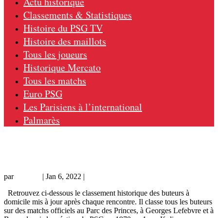
Actu historique
Classements & Statistiques
Histoire du PSG TV
Histoire des maillots
Tous les joueurs
Historique Mercato
Tous les matchs
Euro PSG
Les Parisiens à l’international
Palmarès
Le classement historique des buteurs du
PSG à domicile
par
Grichka
|
Jan 6, 2022
|
Statistiques
Retrouvez ci-dessous le classement historique des buteurs à
domicile mis à jour après chaque rencontre. Il classe tous les buteurs
sur des matchs officiels au Parc des Princes, à Georges Lefebvre et à