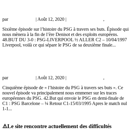
Episode 6
par
Prince Owski
|
Août 12, 2020
|
Actualité historique
,
vidéo
Sixième épisode sur l’histoire du PSG à travers ses buts. Épisode qui
nous mènera à la fin de l’ère Denisot et des exploits européens.
48.BUT DU 3-0 : PSG-LIVERPOOL ½ ALLER C2 – 10/04/1997
Liverpool, voilà ce qui sépare le PSG de sa deuxième finale...
L’histoire du PSG à travers 101 buts –
Episode 5
par
Prince Owski
|
Août 12, 2020
|
Actualité historique
,
vidéo
Cinquième épisode de « l’histoire du PSG à travers ses buts ». Ce
nouvel épisode va principalement nous emmener sur les traces
européennes du PSG. 42.But qui envoie le PSG en demi-finale de
C1 : PSG Barcelone – ¼ Retour C1-15/03/1995 Apres le match nul
1-1...
« Entrées précédentes
⚠️Le site rencontre actuellement des difficultés