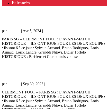
Palmarès
Avant-match historique : PSG – Clermont
Foot
par
Grichka
|
Avr 5, 2024
|
Actualité historique
PARIS SG – CLERMONT FOOT : L’AVANT-MATCH
HISTORIQUE ILS ONT JOUE POUR LES DEUX EQUIPES
: Ils sont 6 à ce jour : Sylvain Armand, Bruno Rodriguez, Loris
Arnaud, Loïck Landre, Granddi Ngoyi, Didier Toffolo
HISTORIQUE : Parisiens et Clermontois vont se...
Avant-match historique : Clermont Foot –
PSG
par
Grichka
|
Sep 30, 2023
|
Actualité historique
CLERMONT FOOT – PARIS SG : L’AVANT-MATCH
HISTORIQUE ILS ONT JOUE POUR LES DEUX EQUIPES
: Ils sont 6 à ce jour : Sylvain Armand, Bruno Rodriguez, Loris
Arnaud, Loïck Landre, Granddi Ngoyi, Didier Toffolo