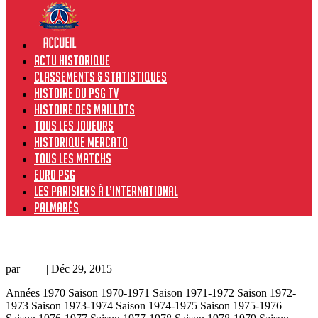
Actu historique
Classements & Statistiques
Histoire du PSG TV
Histoire des maillots
Tous les joueurs
Historique Mercato
Tous les matchs
Euro PSG
Les Parisiens à l’international
Palmarès
Congo – PSG 1-4, 04/05/86, match amical 85-86
par
Loic
|
Déc 29, 2015
|
Amical
Années 1970 Saison 1970-1971 Saison 1971-1972 Saison 1972-
1973 Saison 1973-1974 Saison 1974-1975 Saison 1975-1976