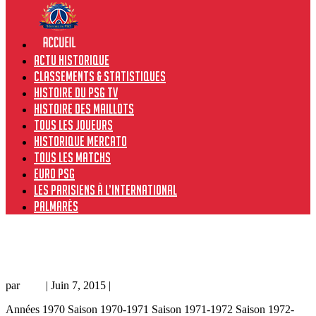
Actu historique
Classements & Statistiques
Histoire du PSG TV
Histoire des maillots
Tous les joueurs
Historique Mercato
Tous les matchs
Euro PSG
Les Parisiens à l’international
Palmarès
PSG – Ferencvaros 2-2 (2-4 tab), 21/06/77, Tournoi de
Paris 1977
par
Loic
|
Juin 7, 2015
|
Amical
Années 1970 Saison 1970-1971 Saison 1971-1972 Saison 1972-