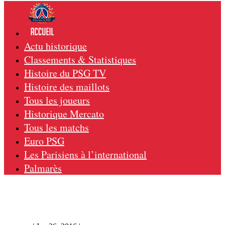
Actu historique
Classements & Statistiques
Histoire du PSG TV
Histoire des maillots
Tous les joueurs
Historique Mercato
Tous les matchs
Euro PSG
Les Parisiens à l’international
Palmarès
Halmstads – PSG 2-2, 20/07/93, match
amical 93-94