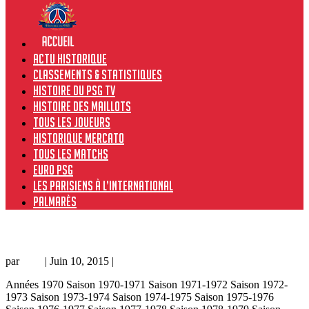
Actu historique
Classements & Statistiques
Histoire du PSG TV
Histoire des maillots
Tous les joueurs
Historique Mercato
Tous les matchs
Euro PSG
Les Parisiens à l’international
Palmarès
Hammarby – PSG 0-2, 23/07/13, amical 13-14
par
Loic
|
Juin 10, 2015
|
Amical
Années 1970 Saison 1970-1971 Saison 1971-1972 Saison 1972-
1973 Saison 1973-1974 Saison 1974-1975 Saison 1975-1976