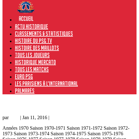
Actu historique
Classements & Statistiques
Histoire du PSG TV
Histoire des maillots
Tous les joueurs
Historique Mercato
Tous les matchs
Euro PSG
Les Parisiens à l’international
Palmarès
Poissy – PSG 1-1, 13/01/90, match amical 89-90
par
Loic
|
Jan 11, 2016
|
Amical
Années 1970 Saison 1970-1971 Saison 1971-1972 Saison 1972-
1973 Saison 1973-1974 Saison 1974-1975 Saison 1975-1976