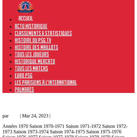
Actu historique
Classements & Statistiques
Histoire du PSG TV
Histoire des maillots
Tous les joueurs
Historique Mercato
Tous les matchs
Euro PSG
Les Parisiens à l’international
Palmarès
PSG – Red Star B 1-3, 12/04/71, match amical 70-71
par
Loic
|
Mar 24, 2023
|
Amical
Années 1970 Saison 1970-1971 Saison 1971-1972 Saison 1972-
1973 Saison 1973-1974 Saison 1974-1975 Saison 1975-1976