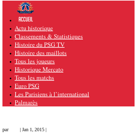
Actu historique
Classements & Statistiques
Histoire du PSG TV
Histoire des maillots
Tous les joueurs
Historique Mercato
Tous les matchs
Euro PSG
Les Parisiens à l’international
Palmarès
PSG – Teplice 2-0, 21/07/99, amical 99-00
par
Loic
|
Jan 1, 2015
|
Amical