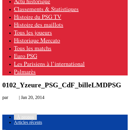
Actu historique
Classements & Statistiques
Histoire du PSG TV
Histoire des maillots
Tous les joueurs
Historique Mercato
Tous les matchs
Euro PSG
Les Parisiens à l’international
Palmarès
0102_Yzeure_PSG_CdF_billeLMDPSG
par
Loic
|
Jan 20, 2014
À propos
Articles récents