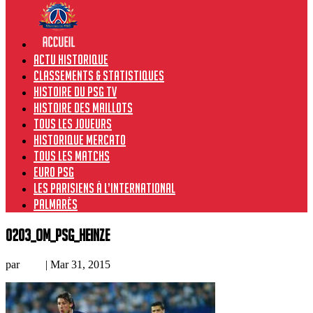
Actu historique
Classements & Statistiques
Histoire du PSG TV
Histoire des maillots
Tous les joueurs
Historique Mercato
Tous les matchs
Euro PSG
Les Parisiens à l’international
Palmarès
0203_OM_PSG_Heinze
par
Loic
|
Mar 31, 2015