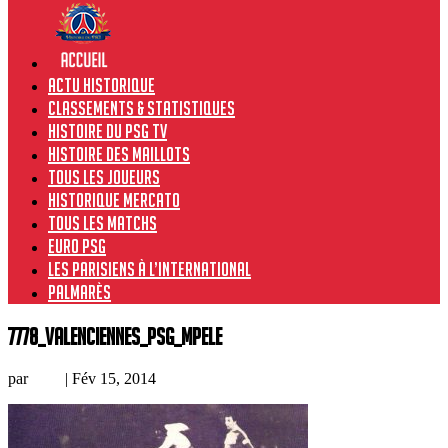
Actu historique
Classements & Statistiques
Histoire du PSG TV
Histoire des maillots
Tous les joueurs
Historique Mercato
Tous les matchs
Euro PSG
Les Parisiens à l’international
Palmarès
7778_Valenciennes_PSG_MPele
par
Loic
|
Fév 15, 2014