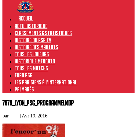
Actu historique
Classements & Statistiques
Histoire du PSG TV
Histoire des maillots
Tous les joueurs
Historique Mercato
Tous les matchs
Euro PSG
Les Parisiens à l’international
Palmarès
7879_Lyon_PSG_programmeLMDP
par
Loic
|
Avr 19, 2016