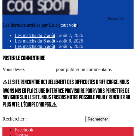
Suivez-moi
Les derniers articles par Loic
(
tout voir
)
Les matchs du 7 août
- août 7, 2026
Les matchs du 6 août
- août 6, 2026
Les matchs du 5 août
- août 5, 2026
Poster le commentaire
Vous devez
vous connecter
pour publier un commentaire.
⚠️Le site rencontre actuellement des difficultés d’affichage. Nous
avons mis en place une interface provisoire pour vous permettre de
naviguer sur le site. Nous faisons notre possible pour y remédier au
plus vite. L’équipe d’HdPSG.⚠️
Rechercher :
Facebook
Twitter