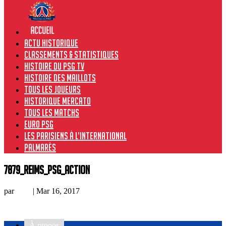
Actu historique
Classements & Statistiques
Histoire du PSG TV
Histoire des maillots
Tous les joueurs
Historique Mercato
Tous les matchs
Euro PSG
Les Parisiens à l’international
Palmarès
7879_Reims_PSG_action
par
Loic
|
Mar 16, 2017
À propos