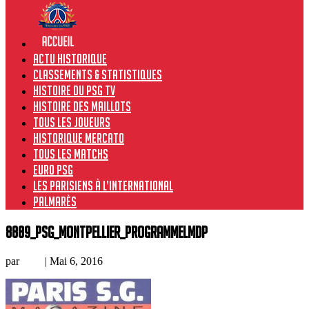
Actu historique
Classements & Statistiques
Histoire du PSG TV
Histoire des maillots
Tous les joueurs
Historique Mercato
Tous les matchs
Euro PSG
Les Parisiens à l’international
Palmarès
8889_PSG_Montpellier_programmeLMDP
par
Loic
|
Mai 6, 2016