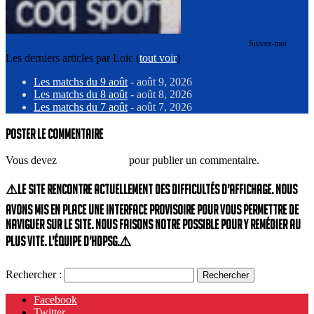
Suivez-moi
Les derniers articles par Loic
(
tout voir
)
Les matchs du 9 août
- août 9, 2026
Les matchs du 8 août
- août 8, 2026
Les matchs du 7 août
- août 7, 2026
Poster le commentaire
Vous devez
vous connecter
pour publier un commentaire.
⚠️Le site rencontre actuellement des difficultés d’affichage. Nous
avons mis en place une interface provisoire pour vous permettre de
naviguer sur le site. Nous faisons notre possible pour y remédier au
plus vite. L’équipe d’HdPSG.⚠️
Rechercher :
Facebook
Twitter