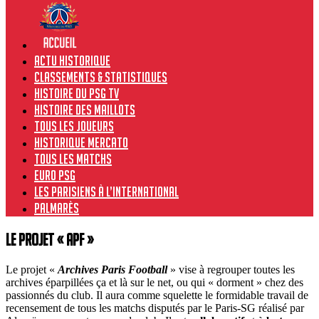
Actu historique
Classements & Statistiques
Histoire du PSG TV
Histoire des maillots
Tous les joueurs
Historique Mercato
Tous les matchs
Euro PSG
Les Parisiens à l’international
Palmarès
Le projet « APF »
Le projet «
Archives Paris Football
» vise à regrouper toutes les
archives éparpillées ça et là sur le net, ou qui « dorment » chez des
passionnés du club. Il aura comme squelette le formidable travail de
recensement de tous les matchs disputés par le Paris-SG réalisé par