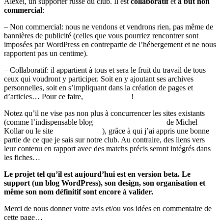
Alexeï, un supporter russe du club. Il est
collaboratif
et
à but non
commercial
:
– Non commercial: nous ne vendons et vendrons rien, pas même de
bannières de publicité (celles que vous pourriez rencontrer sont
imposées par WordPress en contrepartie de l’hébergement et ne nous
rapportent pas un centime).
– Collaboratif: il appartient à tous et sera le fruit du travail de tous
ceux qui voudront y participer. Soit en y ajoutant ses archives
personnelles, soit en s’impliquant dans la création de pages et
d’articles… Pour ce faire,
contactez-nous
!
Notez qu’il ne vise pas non plus à concurrencer les sites existants
(comme l’indispensable blog
Paris Canal Historique
de Michel
Kollar ou le site
psg1970.free.fr
), grâce à qui j’ai appris une bonne
partie de ce que je sais sur notre club. Au contraire, des liens vers
leur contenu en rapport avec des matchs précis seront intégrés dans
les fiches…
Le projet tel qu’il est aujourd’hui est en version beta. Le
support (un blog WordPress), son design, son organisation et
même son nom définitif sont encore à valider.
Merci de nous donner votre avis et/ou vos idées en commentaire de
cette page…