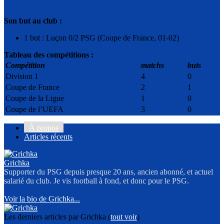
Son but au club :
1 but : Luçon 0/2 PSG (Coupe de France, 01-02)
Tableau des compétitions :
Compétition
matchs
buts
Division 1
4
0
Coupe de France
2
1
Coupe de la Ligue
1
0
Coupe de l’UEFA
3
0
À propos
Articles récents
Grichka
Supporter du PSG depuis presque 20 ans, ancien abonné, et actuel
salarié du club. Je vis football à fond, et donc pour le PSG.
Voir la bio de Grichka...
Les derniers articles par Grichka
(
tout voir
)