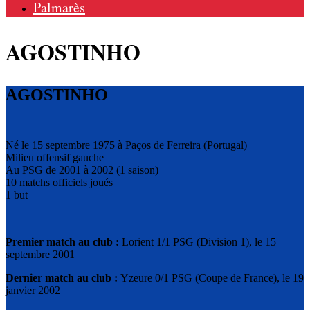
Palmarès
AGOSTINHO
AGOSTINHO
Né le 15 septembre 1975 à Paços de Ferreira (Portugal)
Milieu offensif gauche
Au PSG de 2001 à 2002 (1 saison)
10 matchs officiels joués
1 but
Premier match au club :
Lorient 1/1 PSG (Division 1), le 15
septembre 2001
Dernier match au club :
Yzeure 0/1 PSG (Coupe de France), le 19
janvier 2002