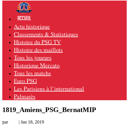
Actu historique
Classements & Statistiques
Histoire du PSG TV
Histoire des maillots
Tous les joueurs
Historique Mercato
Tous les matchs
Euro PSG
Les Parisiens à l’international
Palmarès
1819_Amiens_PSG_BernatMIP
par
Loic
|
Jan 18, 2019