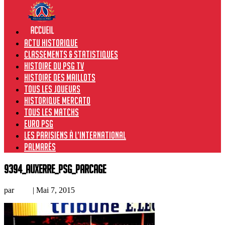
Actu historique
Classements & Statistiques
Histoire du PSG TV
Histoire des maillots
Tous les joueurs
Historique Mercato
Tous les matchs
Euro PSG
Les Parisiens à l’international
Palmarès
9394_Auxerre_PSG_parcage
par
Loic
|
Mai 7, 2015