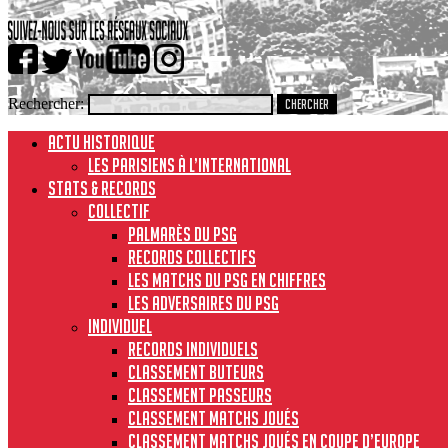
Rechercher:
ACTU HISTORIQUE
Les Parisiens à l’international
STATS & RECORDS
Collectif
Palmarès du PSG
Records collectifs
Les matchs du PSG en chiffres
Les adversaires du PSG
Individuel
Records individuels
Classement buteurs
Classement passeurs
Classement matchs joués
Classement matchs joués en Coupe d’Europe