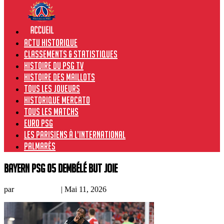
Actu historique
Classements & Statistiques
Histoire du PSG TV
Histoire des maillots
Tous les joueurs
Historique Mercato
Tous les matchs
Euro PSG
Les Parisiens à l’international
Palmarès
bayern PSG 05 dembélé but joie
par
Prince Owski
|
Mai 11, 2026