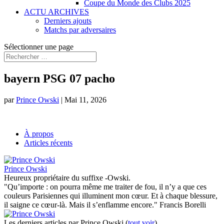
Coupe du Monde des Clubs 2025
ACTU ARCHIVES
Derniers ajouts
Matchs par adversaires
Sélectionner une page
bayern PSG 07 pacho
par
Prince Owski
|
Mai 11, 2026
À propos
Articles récents
Prince Owski
Heureux propriétaire du suffixe -Owski.
"Qu’importe : on pourra même me traiter de fou, il n’y a que ces
couleurs Parisiennes qui illuminent mon cœur. Et à chaque blessure,
il saigne ce cœur-là. Mais il s’enflamme encore." Francis Borelli
Les derniers articles par Prince Owski
(
tout voir
)