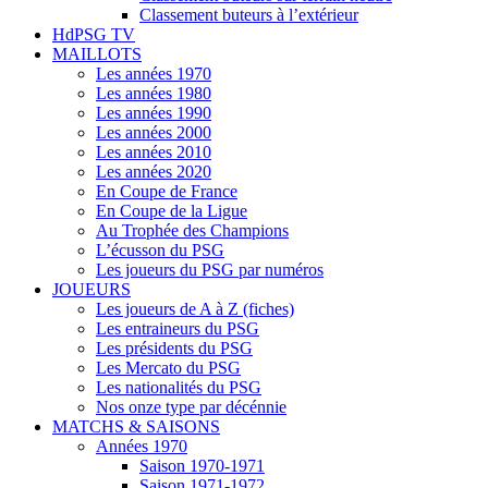
Classement buteurs à l’extérieur
HdPSG TV
MAILLOTS
Les années 1970
Les années 1980
Les années 1990
Les années 2000
Les années 2010
Les années 2020
En Coupe de France
En Coupe de la Ligue
Au Trophée des Champions
L’écusson du PSG
Les joueurs du PSG par numéros
JOUEURS
Les joueurs de A à Z (fiches)
Les entraineurs du PSG
Les présidents du PSG
Les Mercato du PSG
Les nationalités du PSG
Nos onze type par décénnie
MATCHS & SAISONS
Années 1970
Saison 1970-1971
Saison 1971-1972