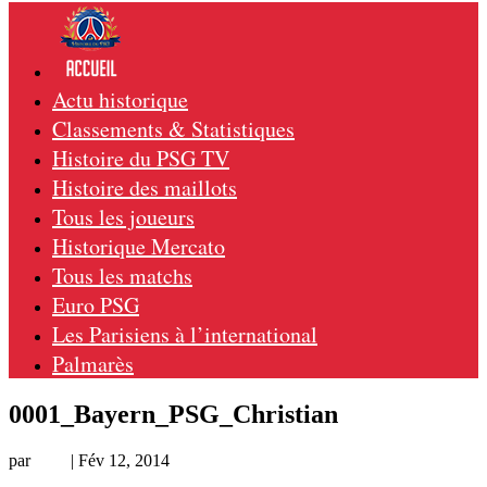
Actu historique
Classements & Statistiques
Histoire du PSG TV
Histoire des maillots
Tous les joueurs
Historique Mercato
Tous les matchs
Euro PSG
Les Parisiens à l’international
Palmarès
0001_Bayern_PSG_Christian
par
Loic
|
Fév 12, 2014