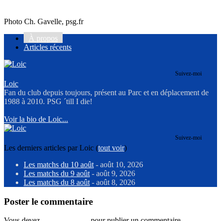
Photo Ch. Gavelle, psg.fr
À propos
Articles récents
Suivez-moi
Loic
Fan du club depuis toujours, présent au Parc et en déplacement de
1988 à 2010. PSG ´till I die!
Voir la bio de Loic...
Suivez-moi
Les derniers articles par Loic
(
tout voir
)
Les matchs du 10 août
- août 10, 2026
Les matchs du 9 août
- août 9, 2026
Les matchs du 8 août
- août 8, 2026
Poster le commentaire
Vous devez
vous connecter
pour publier un commentaire.