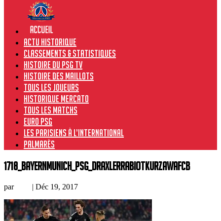
Actu historique
Classements & Statistiques
Histoire du PSG TV
Histoire des maillots
Tous les joueurs
Historique Mercato
Tous les matchs
Euro PSG
Les Parisiens à l’international
Palmarès
1718_BayernMunich_PSG_DraxlerRabiotKurzawaFCB
par
Loic
|
Déc 19, 2017