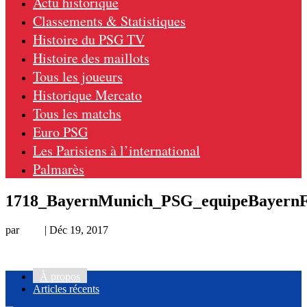
Actu historique
Classements & Statistiques
Histoire du PSG TV
Histoire des maillots
Tous les joueurs
Historique Mercato
Tous les matchs
Euro PSG
Les Parisiens à l’international
Palmarès
1718_BayernMunich_PSG_equipeBayern
par
Loic
|
Déc 19, 2017
À propos
Articles récents