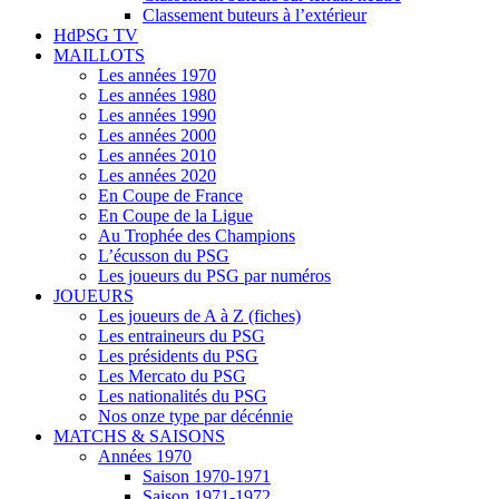
Classement buteurs à l’extérieur
HdPSG TV
MAILLOTS
Les années 1970
Les années 1980
Les années 1990
Les années 2000
Les années 2010
Les années 2020
En Coupe de France
En Coupe de la Ligue
Au Trophée des Champions
L’écusson du PSG
Les joueurs du PSG par numéros
JOUEURS
Les joueurs de A à Z (fiches)
Les entraineurs du PSG
Les présidents du PSG
Les Mercato du PSG
Les nationalités du PSG
Nos onze type par décénnie
MATCHS & SAISONS
Années 1970
Saison 1970-1971
Saison 1971-1972